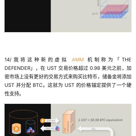
9
9
指
数
常
用
14/我将这种新的虚拟 
AMM
 机制称为「THE 
工
DEFENDER」，在 UST 交易价格超过 0.98 美元之前，加
具
推
密市场上没有更好的交易方式来购买比特币，储备金将添加 
荐
UST 并分配 BTC。这就为 UST 的价格锚定提供了一个硬
性支持。