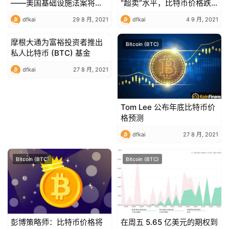
——美国基础设施法案将为
“超卖”水平，比特币价格跌
美国债务山增加 $250B
至 37.4 万美元
dfkai
29 8 月, 2021
dfkai
4 9 月, 2021
摩根大通为富裕投资者推出
Bitcoin (BTC)
Bitcoin (BTC)
私人比特币 (BTC) 基金
dfkai
27 8 月, 2021
Tom Lee 公布年底比特币价
格预测
dfkai
27 8 月, 2021
Bitcoin (BTC)
Bitcoin (BTC)
彭博策略师：比特币价格将
在周五 5.65 亿美元的期权到