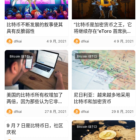
比特币不断发展的叙事使其
“比特币是加密货币之王，它
具有反脆弱性
将继续存在”eToro 首席执行
官说
dfkai
4 9 月, 2021
dfkai
4 9 月, 2021
Bitcoin (BTC)
Bitcoin (BTC)
美国的比特币所有权增加了
尼日利亚：越来越多地采用
两倍，因为那些认为它非常
比特币和加密货币
危险的人下跌了 20%
dfkai
27 8 月, 2021
dfkai
29 8 月, 2021
9 月 7 日是比特币日，社区
Bitcoin (BTC)
Bitcoin (BTC)
庆祝