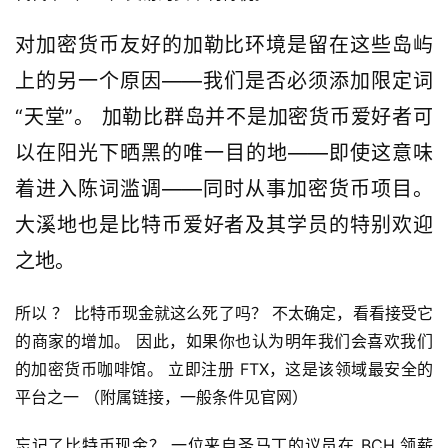
对加密货币友好的加勒比环境是留在这些岛屿
上的另一个原因——我们是否必须添加限定词
“天堂”。 加勒比群岛并不是加密货币爱好者可
以在阳光下晒黑的唯一目的地——即使这意味
首
着进入陈词滥调——同时从事加密货币项目。 
页
大溪地也是比特币爱好者及其学员的特别欢迎
之地。
快
信
所以 ？ 比特币现金就这么死了吗？ 不太确定，看看接受它
仰
的商家的增加。 因此，如果你也认为明年我们会喜欢我们
的加密货币咖啡馆。 立即注册 FTX，这是该领域最安全的
平台之一 （附属链接，一般条件见官网）
a
h
忘记了比特币现金？ 一位来自圣马丁的议员在 BCH 领薪