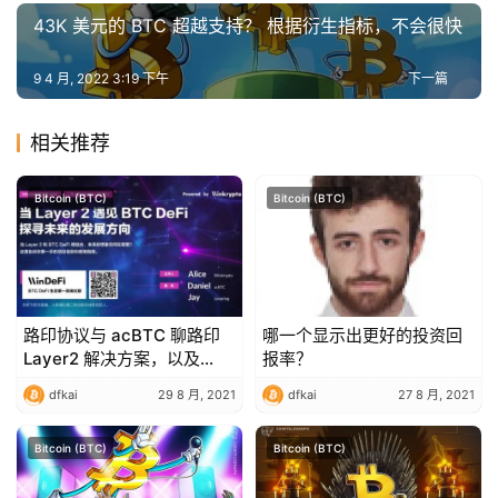
43K 美元的 BTC 超越支持？ 根据衍生指标，不会很快
9 4 月, 2022 3:19 下午
下一篇
相关推荐
Bitcoin (BTC)
Bitcoin (BTC)
路印协议与 acBTC 聊路印
哪一个显示出更好的投资回
Layer2 解决方案，以及
报率？
acBTC 最新进展
dfkai
29 8 月, 2021
dfkai
27 8 月, 2021
Bitcoin (BTC)
Bitcoin (BTC)