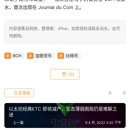
r
水，首次出现在 Journal du Coin 上。
9
9
9
指
内容搜集自网络，整理者：dfkai，如若侵权请联系站长，会尽
数
快删除。
BCH
加密货币
比特币
常
用
工
赞
(0)
具
推
荐
生成海报
0
0
以太坊经典ETC 即将减产，生态薄弱困局仍是难解之
谜
上一篇
9 4 月, 2022 3:20 下午