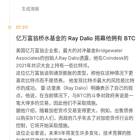
信
生成海报
仰
01:20
a
亿万富翁桥水基金的 Ray Dalio 揭幕他拥有 BTC
h
美国亿万富翁企业家，最大的对冲基金Bridgewater
r
Associates的创始人Ray Dalio透露，他在Coindesk的
9
2021年共识大会上持有一些比特币。
9
这位亿万富翁谈到通货膨胀的类型，称他在这种情况下更
9
喜欢比特币而不是债券。 他发现比特币最大的风险是比特
指
币的成功。 雷·达里奥（Ray Dalio）明确表示了自己的观
数
点，他说，在当前情况下，与BTC的斗争对政府来说是一
笔大得多的交易，因此他们不采取措施。
据他介绍，随着加密货币交易变得更大，例如，出售债券
常
以购买BTC的人们，而政府几乎失去了对加密货币行业的
用
控制，它将开始采取措施。
工
这位企业家说，未来5年将发生许多变化，技术竞赛的胜
具