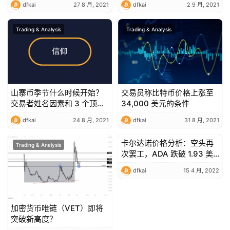
dfkai
27 8 月, 2021
dfkai
2 9 月, 2021
Trading & Analysis
Trading & Analysis
山寨币季节什么时候开始？
交易员称比特币价格上涨至
交易者姓名因素和 3 个顶级
34,000 美元的条件
代币
dfkai
24 8 月, 2021
dfkai
31 8 月, 2021
卡尔达诺价格分析：空头再
Trading & Analysis
Trading & Analysis
次罢工，ADA 跌破 1.93 美
元边界
dfkai
15 4 月, 2022
加密货币唯链（VET）即将
突破新高度？