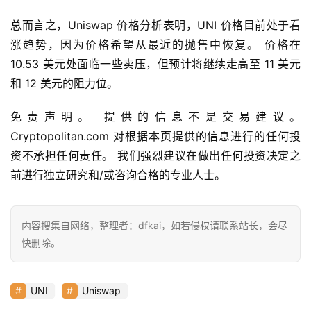
a
h
总而言之，Uniswap 价格分析表明，UNI 价格目前处于看
r
涨趋势，因为价格希望从最近的抛售中恢复。 价格在 
9
10.53 美元处面临一些卖压，但预计将继续走高至 11 美元
9
和 12 美元的阻力位。
9
指
免责声明。 提供的信息不是交易建议。 
数
Cryptopolitan.com 对根据本页提供的信息进行的任何投
资不承担任何责任。 我们强烈建议在做出任何投资决定之
常
前进行独立研究和/或咨询合格的专业人士。
用
工
具
内容搜集自网络，整理者：dfkai，如若侵权请联系站长，会尽
推
快删除。
荐
UNI
Uniswap