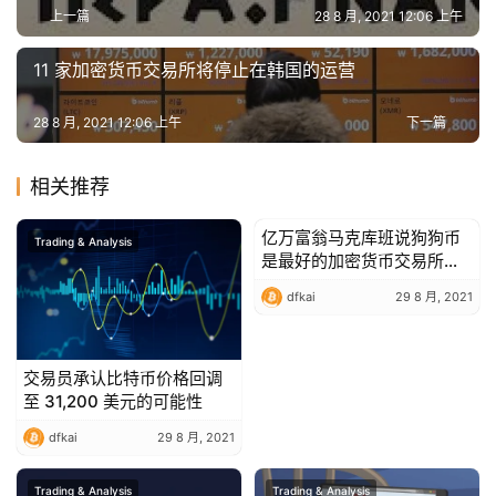
上一篇
28 8 月, 2021 12:06 上午
用
工
11 家加密货币交易所将停止在韩国的运营
具
推
28 8 月, 2021 12:06 上午
下一篇
荐
相关推荐
亿万富翁马克库班说狗狗币
Trading & Analysis
Trading & Analysis
是最好的加密货币交易所媒
介，马斯克同意
dfkai
29 8 月, 2021
交易员承认比特币价格回调
至 31,200 美元的可能性
dfkai
29 8 月, 2021
Trading & Analysis
Trading & Analysis