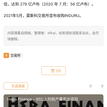
倍，达到 279 亿卢布（2020 年 7 月：56 亿卢布）。
2021年5月，莫斯科交易所宣布收购INGURU。
快
信
仰
内容搜集自网络，整理者：dfkai，如若侵权请联系站长，会尽
快删除。
a
h
交易所
r
9
9
赞
(0)
9
指
生成海报
0
0
数
Hepa Finance – BSC上的新产量农业项目
常