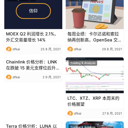
MOEX Q2 利润增长 2.1%，
每周业绩：卡尔达诺和索拉
外汇交易量增长 14%
纳再创新高，OpenSea 交易
量突破10亿美元
dfkai
25 8 月, 2021
dfkai
29 8 月, 2021
Chainlink 价格分析：LINK
Trading & Analysis
Trading & Analysis
在跌破 15 美元支撑位后升至
14 美元
dfkai
2 9 月, 2021
LTC、XTZ、XRP 本周末的
价格展望
dfkai
27 8 月, 2021
Terra 价格分析：LUNA 以
Trading & Analysis
Trading & Analysis