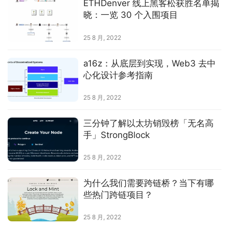
ETHDenver 线上黑客松获胜名单揭
晓：一览 30 个入围项目
25 8 月, 2022
a16z：从底层到实现，Web3 去中
心化设计参考指南
25 8 月, 2022
三分钟了解以太坊销毁榜「无名高
手」StrongBlock
25 8 月, 2022
首
页
为什么我们需要跨链桥？当下有哪
些热门跨链项目？
快
25 8 月, 2022
信