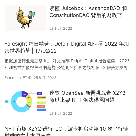
仰
读懂 Juicebox：AssangeDAO 和
ConstitutionDAO 背后的财政官
25 8 月, 2022
a
h
Foresight 每日精选：Delphi Digital 如何看 2022 年加
r
密世界趋势 | 17/02/22
9
9
把握加密行业最新动向。 好文推荐 Delphi Digital 报告速读：2022
9
年加密世界值得关注的趋势 公链间的扩容之战将在 L2 解决方案可
用前持续升温；更多创作者和品牌进…
指
Ethereum (ETH)
25 8 月, 2022
数
速览 OpenSea 新晋挑战者 X2Y2：
激励上架 NFT 解决供需问题
常
用
25 8 月, 2022
工
具
NFT 市场 X2Y2 进行 ILO，波卡将启动第 10 次平行链
推
插槽拍卖 | 本周前瞻