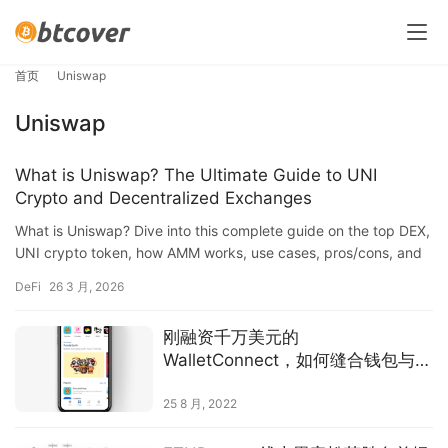
首页
Uniswap
Uniswap
What is Uniswap? The Ultimate Guide to UNI
Crypto and Decentralized Exchanges
What is Uniswap? Dive into this complete guide on the top DEX,
UNI crypto token, how AMM works, use cases, pros/cons, and
buying tips for DeFi enthusiasts.
DeFi
26 3 月, 2026
刚融资千万美元的
WalletConnect，如何缝合钱包与
DApp 间的割裂生态？
25 8 月, 2022