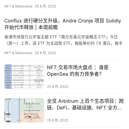
指
盘点了 38 个 NFT 交易市场。 h…
NFT & Metaverse
25 8 月, 2022
数
Conflux 进行硬分叉升级，Andre Cronje 项目 Solidly
开始代币释放 | 本周前瞻
常
用
香港市场首只元宇宙主题 ETF「南方东英元宇宙概念 ETF」今日
（周一）上市，该 ETF 为主动型 ETF，每股单价约 7.8 港元，每手
工
交易数量为 100 股，最低投资门槛为 7…
具
NFT & Metaverse
25 8 月, 2022
推
荐
NFT 交易市场大盘点 ：谁是
OpenSea 的有力竞争者？
25 8 月, 2022
全览 Arbitrum 上百个生态项目：跨
链、DeFi、基础设施、NFT 全方位
发展
25 8 月, 2022