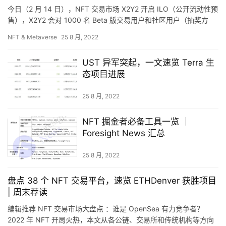
今日（2 月 14 日），NFT 交易市场 X2Y2 开启 ILO（公开流动性预
售），X2Y2 会对 1000 名 Beta 版交易用户和社区用户（抽奖方
式）开放白名单，将 150…
NFT & Metaverse
25 8 月, 2022
首
页
UST 异军突起，一文速览 Terra 生
态项目进展
快
25 8 月, 2022
信
仰
NFT 掘金者必备工具一览 ｜
Foresight News 汇总
a
25 8 月, 2022
h
r
盘点 38 个 NFT 交易平台，速览 ETHDenver 获胜项目
9
| 周末荐读
9
编辑推荐 NFT 交易市场大盘点 ：谁是 OpenSea 有力竞争者？
9
2022 年 NFT 开局火热，本文从各公链、交易所和传统机构等方向