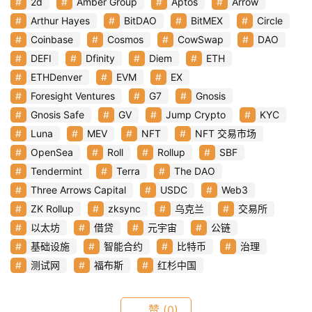
2d
Amber Group
Aptos
Arrow
Arthur Hayes
BitDAO
BitMEX
Circle
Coinbase
Cosmos
CowSwap
DAO
DEFI
Dfinity
Diem
ETH
ETHDenver
EVM
EX
Foresight Ventures
G7
Gnosis
Gnosis Safe
GV
Jump Crypto
KYC
Luna
MEV
NFT
NFT 交易市场
OpenSea
Roll
Rollup
SBF
Tendermint
Terra
The DAO
Three Arrows Capital
USDC
Web3
ZK Rollup
zksync
乌克兰
交易所
以太坊
借贷
元宇宙
公链
基础设施
智能合约
比特币
治理
测试网
福布斯
红杉中国
赞
(0)