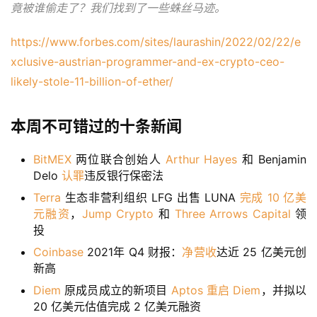
h
竟被谁偷走了？我们找到了一些蛛丝马迹。
r
9
https://www.forbes.com/sites/laurashin/2022/02/22/e
9
xclusive-austrian-programmer-and-ex-crypto-ceo-
9
likely-stole-11-billion-of-ether/
指
数
本周不可错过的十条新闻
BitMEX
两位联合创始人
Arthur Hayes
和 Benjamin
常
Delo
认罪
违反银行保密法
用
Terra
生态非营利组织 LFG 出售 LUNA
完成 10 亿美
工
元融资
，
Jump Crypto
和
Three Arrows Capital
领
具
投
推
荐
Coinbase
2021年 Q4 财报：
净营收
达近 25 亿美元创
新高
Diem
原成员成立的新项目
Aptos
重启 Diem
，并拟以
20 亿美元估值完成 2 亿美元融资