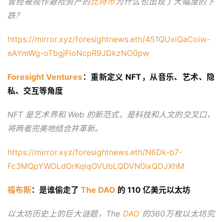
曾经被视作避险资产的
比特币
为什么也出现了大幅度的下
跌？
https://mirror.xyz/foresightnews.eth/451QUxiQaCoiw-
eAYmWg-oTbgjFloNcpR9JDkzNO0pw
Foresight Ventures
：重新定义 NFT，从音乐、艺术、隐
私、交互等角度
首
页
NFT 是艺术界和 Web 的新范式，是科技和人文的交叉口，
将两者完美地结合并革新。
快
https://mirror.xyz/foresightnews.eth/N6Dk-b7-
信
Fc3MQpYWOLdOrKqlqOVUbLQDVN0ixQDJXhM
仰
福布斯
：是谁偷走了 
The DAO
 的 110 亿美元以太坊
以太坊历史上的巨大谜题，The 
DAO
 的360万枚以太坊究
a