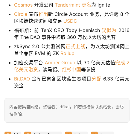
Cosmos
开发公司
Tendermint
更名
为 Ignite
Circle
宣布
推出
新 Circle Account 业务，允许跨 8 个
区块链快速访问和交易
USDC
福布斯：前 TenX CEO Toby Hoenisch
疑似为
2016
年 The DAO 事件中盗取 360 万枚以太坊的黑客
zkSync 2.0 公共测试网
正式上线
，为以太坊测试网上
首个兼容 EVM 的 ZK
Rollup
加密交易平台
Amber Group
以 30 亿美元估值
完成 2
亿美元融资
，淡马锡、
红杉中国
等参投
BitDAO
金库已向各区块链生态项目
分配
6.33 亿美元
资金
内容搜集自网络，整理者：dfkai，如若侵权请联系站长，会尽
快删除。