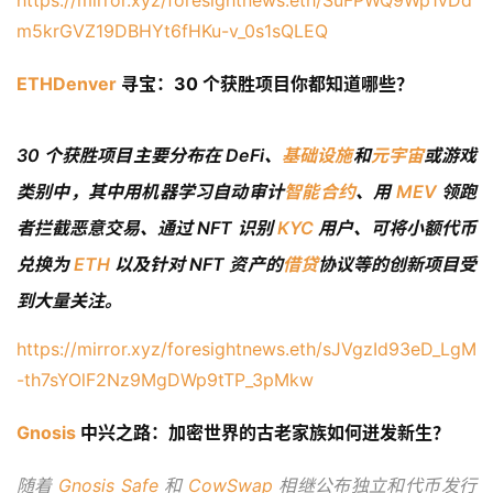
https://mirror.xyz/foresightnews.eth/SuFPWQ9Wp1vDd
m5krGVZ19DBHYt6fHKu-v_0s1sQLEQ
ETHDenver
 寻宝：30 个获胜项目你都知道哪些？
30 个获胜项目主要分布在 DeFi、
基础设施
和
元宇宙
或游戏
类别中，其中用机器学习自动审计
智能合约
、用
MEV
领跑
者拦截恶意交易、通过 NFT 识别
KYC
用户、可将小额代币
兑换为
ETH
以及针对 NFT 资产的
借贷
协议等的创新项目受
到大量关注。
https://mirror.xyz/foresightnews.eth/sJVgzId93eD_LgM
-th7sYOlF2Nz9MgDWp9tTP_3pMkw
Gnosis
 中兴之路：加密世界的古老家族如何迸发新生？
随着 
Gnosis Safe
 和 
CowSwap
 相继公布独立和代币发行