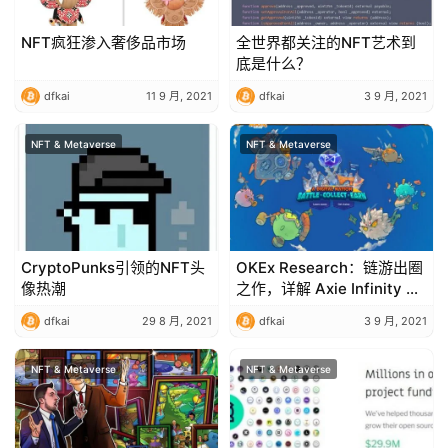
NFT疯狂渗入奢侈品市场
全世界都关注的NFT艺术到
底是什么？
dfkai
11 9 月, 2021
dfkai
3 9 月, 2021
NFT & Metaverse
NFT & Metaverse
CryptoPunks引领的NFT头
OKEx Research：链游出圈
像热潮
之作，详解 Axie Infinity 经
济模型与游戏机制
dfkai
29 8 月, 2021
dfkai
3 9 月, 2021
NFT & Metaverse
NFT & Metaverse