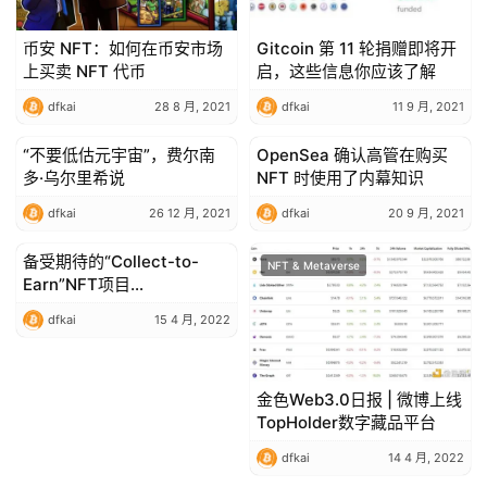
币安 NFT：如何在币安市场
Gitcoin 第 11 轮捐赠即将开
上买卖 NFT 代币
启，这些信息你应该了解
dfkai
28 8 月, 2021
dfkai
11 9 月, 2021
“不要低估元宇宙”，费尔南
OpenSea 确认高管在购买
NFT & Metaverse
NFT & Metaverse
多·乌尔里希说
NFT 时使用了内幕知识
dfkai
26 12 月, 2021
dfkai
20 9 月, 2021
备受期待的“Collect-to-
NFT & Metaverse
NFT & Metaverse
Earn”NFT项目
HYPERSLOTHS 上线
dfkai
15 4 月, 2022
金色Web3.0日报 | 微博上线
TopHolder数字藏品平台
dfkai
14 4 月, 2022