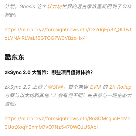
计划，Gnosis 这个
以太坊
世界的远古家族重新回到了公众
视野。
https://mirror.xyz/foresightnews.eth/O37dgEp3Z_9L0vf
oLVNAlRLVaLf6GTOG7W3VBzo_Ix4
酷东东
zkSync 2.0 大冒险：哪些项目值得体验？
zkSync 2.0 上线了
测试网
，首个兼容 
EVM
 的 
ZK Rollup
方案与以太坊和其他 L2 会有何不同？快来参与一场生态大
冒险。
https://mirror.xyz/foresightnews.eth/Ro8DMsgucHhMh
0UotXoqY3nmM7vO7Nz5470WQJU5AbI