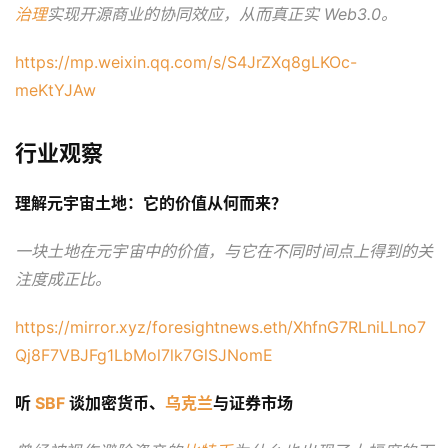
治理
实现开源商业的协同效应，从而真正实 Web3.0。
https://mp.weixin.qq.com/s/S4JrZXq8gLKOc-
meKtYJAw
行业观察
理解元宇宙土地：它的价值从何而来？
一块土地在元宇宙中的价值，与它在不同时间点上得到的关
注度成正比。
https://mirror.xyz/foresightnews.eth/XhfnG7RLniLLno7
Qj8F7VBJFg1LbMol7lk7GlSJNomE
听 
SBF
 谈加密货币、
乌克兰
与证券市场