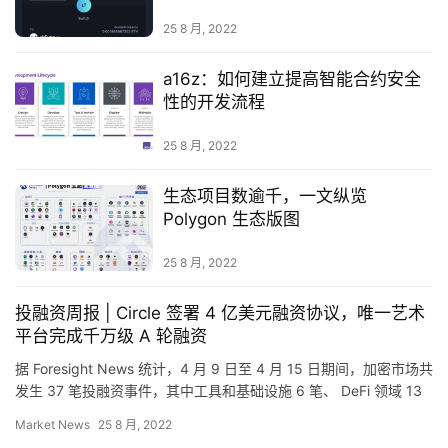
25 8 月, 2022
首
页
a16z：如何建立提高智能合约安全
性的开发流程
25 8 月, 2022
快
信
生态项目数逾千，一文纵览
仰
Polygon 生态版图
25 8 月, 2022
a
h
投融资周报 | Circle 签署 4 亿美元融资协议，唯一艺术
r
平台完成千万级 A 轮融资
9
据 Foresight News 统计，4 月 9 日至 4 月 15 日期间，加密市场共
9
发生 37 笔投融资事件，其中工具和基础设施 6 笔、 DeFi 领域 13
9
笔、资管领域…
Market News
25 8 月, 2022
指