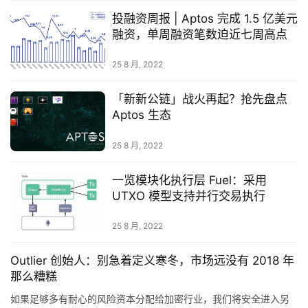
数
投融资周报 | Aptos 完成 1.5 亿美元
融资，单周融资笔数迫近七周高点
常
25 8 月, 2022
用
工
「新新公链」战火再起？抢先盘点
具
Aptos 生态
推
荐
25 8 月, 2022
一览模块化执行层 Fuel：采用
UTXO 模型支持并行交易执行
25 8 月, 2022
Outlier 创始人：别急着定义寒冬，市场远没有 2018 年
那么糟糕
如果足够多有耐心的风险资本分配给加密行业，我们将安全进入另