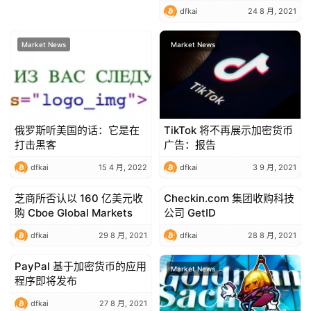
dfkai
24 8 月, 2021
Market News
Market News
俄罗斯听美国的话：它是在
TikTok 将不再展示加密货币
打击黑客
广告：报告
dfkai
15 4 月, 2022
dfkai
3 9 月, 2021
芝商所否认以 160 亿美元收
Checkin.com 集团收购科技
Market News
Market News
购 Cboe Global Markets
公司 GetID
dfkai
29 8 月, 2021
dfkai
28 8 月, 2021
PayPal 基于加密货币的应用
Market News
Market News
程序即将发布
dfkai
27 8 月, 2021