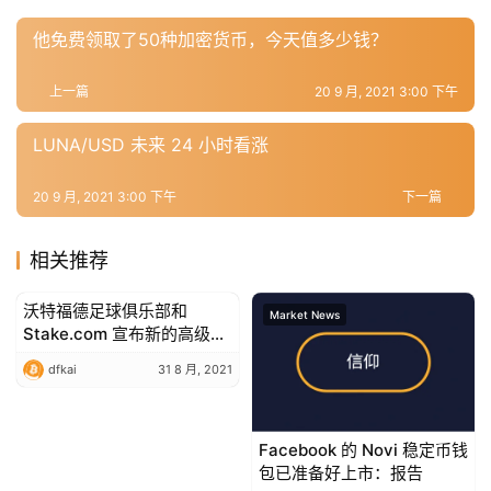
工
他免费领取了50种加密货币，今天值多少钱？
具
推
上一篇
20 9 月, 2021 3:00 下午
荐
LUNA/USD 未来 24 小时看涨
20 9 月, 2021 3:00 下午
下一篇
相关推荐
沃特福德足球俱乐部和
Market News
Market News
Stake.com 宣布新的高级多
年合作伙伴关系
dfkai
31 8 月, 2021
Facebook 的 Novi 稳定币钱
包已准备好上市：报告