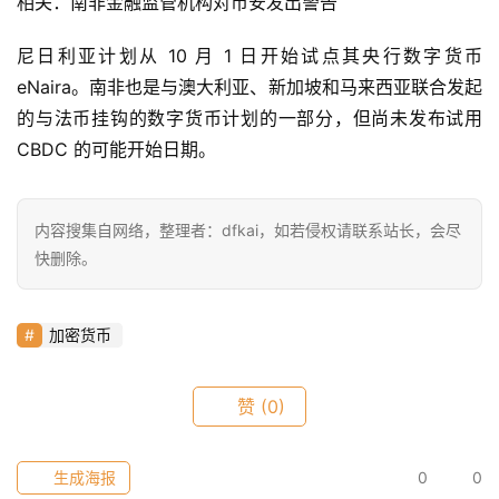
相关：南非金融监管机构对币安发出警告
快
尼日利亚计划从 10 月 1 日开始试点其央行数字货币 
信
eNaira。南非也是与澳大利亚、新加坡和马来西亚联合发起
仰
的与法币挂钩的数字货币计划的一部分，但尚未发布试用 
CBDC 的可能开始日期。
a
h
内容搜集自网络，整理者：dfkai，如若侵权请联系站长，会尽
r
快删除。
9
9
9
加密货币
指
数
赞
(0)
常
生成海报
0
0
用