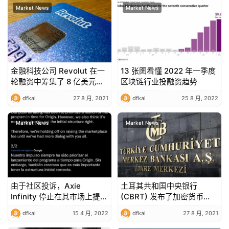
Market News
Market News
金融科技公司 Revolut 在一
13 张图看懂 2022 年一季度
轮融资中筹集了 8 亿美元，
区块链行业投融资趋势
软银领投，估值飙升至 33B
dfkai
27 8 月, 2021
dfkai
25 8 月, 2022
美元
Market News
Market News
由于社区投诉，Axie
土耳其共和国中央银行
Infinity 停止在其市场上提高
(CBRT) 发布了加密货币
利率
ICO 研究 这是详细信息
dfkai
15 4 月, 2022
dfkai
27 8 月, 2021