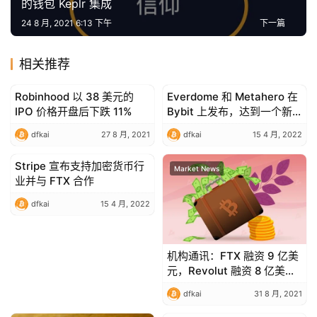
的钱包 Keplr 集成
荐
24 8 月, 2021 6:13 下午
下一篇
相关推荐
Robinhood 以 38 美元的
Everdome 和 Metahero 在
Market News
Market News
IPO 价格开盘后下跌 11%
Bybit 上发布，达到一个新
的里程碑
dfkai
27 8 月, 2021
dfkai
15 4 月, 2022
Stripe 宣布支持加密货币行
Market News
Market News
业并与 FTX 合作
dfkai
15 4 月, 2022
机构通讯：FTX 融资 9 亿美
元，Revolut 融资 8 亿美
元，NFT Marketplace
dfkai
31 8 月, 2021
OpenSea 融资 1 亿美元