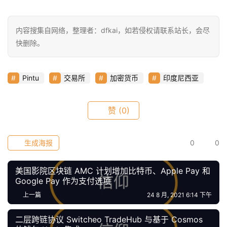
仰
内容搜集自网络，整理者：dfkai，如若侵权请联系站长，会尽
快删除。
a
h
r
Pintu
交易所
加密货币
印度尼西亚
9
9
9
赞
(0)
指
数
生成海报
0
0
美国影院区块链 AMC 计划增加比特币、Apple Pay 和
常
Google Pay 作为支付选项
用
上一篇
24 8 月, 2021 6:14 下午
工
具
二层跨链协议 Switcheo TradeHub 与基于 Cosmos
推