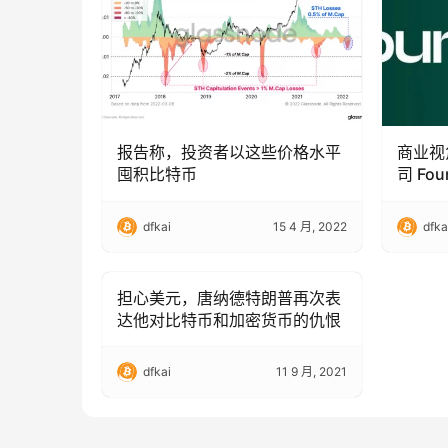
报告称，投资者以这些价格水平
商业视
囤积比特币
司 Fo
dfkai
15 4 月, 2022
dfka
担心美元，唐纳德特朗普再次表
Bitcoin (BTC)
达他对比特币和加密货币的仇恨
dfkai
11 9 月, 2021