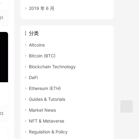
决
2019 年 6 月
21
分类
Altcoins
Bitcoin (BTC)
Blockchain Technology
DeFi
Ethereum (ETH)
Guides & Tutorials
Market News
22
NFT & Metaverse
Regulation & Policy