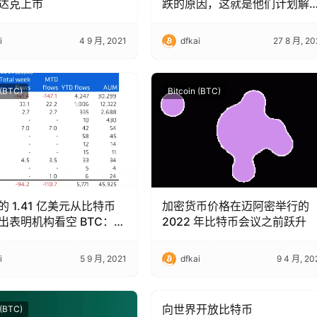
达克上市
跌的原因，这就是他们计划解
的方法
i
4 9 月, 2021
dfkai
27 8 月, 20
 (BTC)
Bitcoin (BTC)
 1.41 亿美元从比特币
加密货币价格在迈阿密举行的
出表明机构看空 BTC：
2022 年比特币会议之前跃升
hares
i
5 9 月, 2021
dfkai
9 4 月, 20
向世界开放比特币
 (BTC)
Bitcoin (BTC)