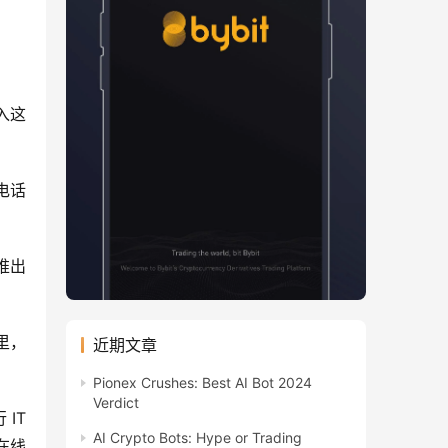
入这
电话
推出
里，
近期文章
Pionex Crushes: Best AI Bot 2024
Verdict
IT 
AI Crypto Bots: Hype or Trading
在线