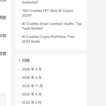
Goldmine?
TAO Crushes FET: Best AI Crypto
2024?
明他
AI Crushes Smart Contract Audits: Top
Tools Ranked
与加
AI Crushes Crypto Portfolios: Free
2024 Guide
营 
归档
2026 年 4 月
2026 年 3 月
2025 年 11 月
2025 年 6 月
2023 年 2 月