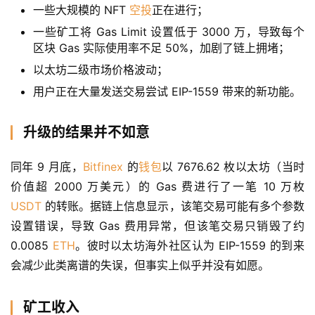
一些大规模的 NFT
空投
正在进行；
a
一些矿工将 Gas Limit 设置低于 3000 万，导致每个
h
区块 Gas 实际使用率不足 50%，加剧了链上拥堵；
r
以太坊二级市场价格波动；
9
用户正在大量发送交易尝试 EIP-1559 带来的新功能。
9
9
指
升级的结果并不如意
数
同年 9 月底，
Bitfinex
 的
钱包
以 7676.62 枚以太坊（当时
价值超 2000 万美元）的 Gas 费进行了一笔 10 万枚 
常
USDT
 的转账。据链上信息显示，该笔交易可能有多个参数
用
设置错误，导致 Gas 费用异常，但该笔交易只销毁了约 
工
0.0085 
ETH
。彼时以太坊海外社区认为 EIP-1559 的到来
具
会减少此类离谱的失误，但事实上似乎并没有如愿。
推
荐
矿工收入