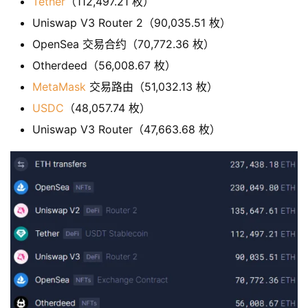
Tether
（112,497.21 枚）
Uniswap V3 Router 2（90,035.51 枚）
OpenSea 交易合约（70,772.36 枚）
Otherdeed（56,008.67 枚）
MetaMask
交易路由（51,032.13 枚）
USDC
（48,057.74 枚）
Uniswap V3 Router（47,663.68 枚）