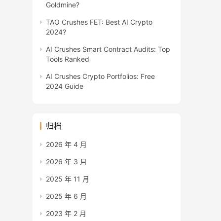
Goldmine?
TAO Crushes FET: Best AI Crypto
2024?
AI Crushes Smart Contract Audits: Top
Tools Ranked
AI Crushes Crypto Portfolios: Free
2024 Guide
归档
2026 年 4 月
2026 年 3 月
2025 年 11 月
2025 年 6 月
2023 年 2 月