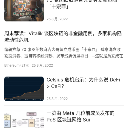
9
「十宗罪」
指
数
25 8 月, 2022
周末荐读：Vitalik 谈区块链的非金融用例，多家机构陷
常
流动性危机
用
编辑推荐 70 张图细数麻吉大哥黄立成币圈「十宗罪」 肆意洗盘收
工
割投资者、擅自转移融资款、发布劣质仿盘项目……这就是黄立成在
具
加密世界走向声名狼藉背后的故事。…
推
Ethereum (ETH)
25 8 月, 2022
荐
Celsius 危机启示：为什么说 DeFi
> CeFi？
25 8 月, 2022
一览由 Meta 几位前成员发布的
PoS 区块链网络 Sui