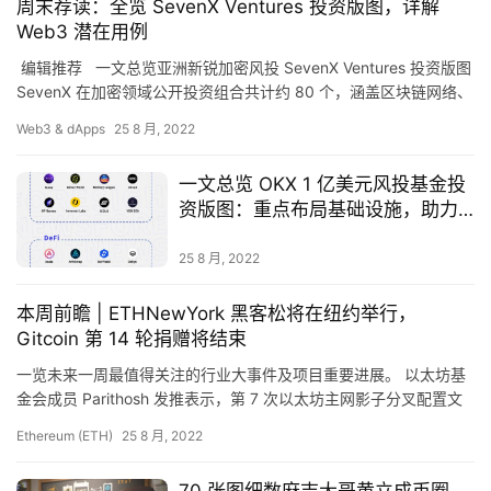
周末荐读：全览 SevenX Ventures 投资版图，详解
Web3 潜在用例
编辑推荐 一文总览亚洲新锐加密风投 SevenX Ventures 投资版图
SevenX 在加密领域公开投资组合共计约 80 个，涵盖区块链网络、
首
DeFi、NFT、Game…
Web3 & dApps
25 8 月, 2022
页
一文总览 OKX 1 亿美元风投基金投
资版图：重点布局基础设施，助力
快
多链生态发展
信
25 8 月, 2022
仰
本周前瞻 | ETHNewYork 黑客松将在纽约举行，
Gitcoin 第 14 轮捐赠将结束
a
一览未来一周最值得关注的行业大事件及项目重要进展。 以太坊基
h
金会成员 Parithosh 发推表示，第 7 次以太坊主网影子分叉配置文
r
件已于 6 月 16 日发布，预计将于北京时间…
Ethereum (ETH)
25 8 月, 2022
9
9
70 张图细数麻吉大哥黄立成币圈