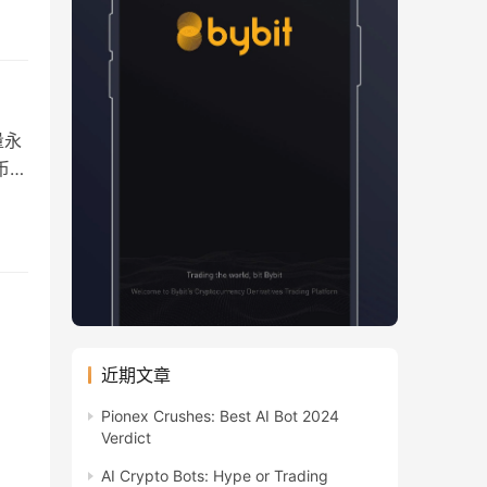
量永
币和
近期文章
Pionex Crushes: Best AI Bot 2024
Verdict
AI Crypto Bots: Hype or Trading