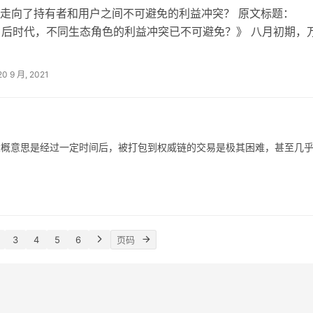
走向了持有者和用户之间不可避免的利益冲突？ 原文标题：
559 后时代，不同生态角色的利益冲突已不可避免？》 八月初期，
坊伦敦升级开始生效，包括了一…
20 9 月, 2021
”，它的大概意思是经过一定时间后，被打包到权威链的交易是极其困难，甚至几
3
4
5
6