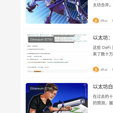
太坊合并，
级之前的最
dfkai
以太坊：
Ethereum (ETH)
这些 DeF
来了数十万
零一美德的
dfkai
以太坊白皮书
Ethereum (ETH)
在过去的十年
的预测，展
Buterin