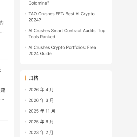
Goldmine?
TAO Crushes FET: Best AI Crypto
2024?
的
AI Crushes Smart Contract Audits: Top
Tools Ranked
AI Crushes Crypto Portfolios: Free
2024 Guide
影
归档
2026 年 4 月
在建
旨在
2026 年 3 月
2025 年 11 月
2025 年 6 月
2023 年 2 月