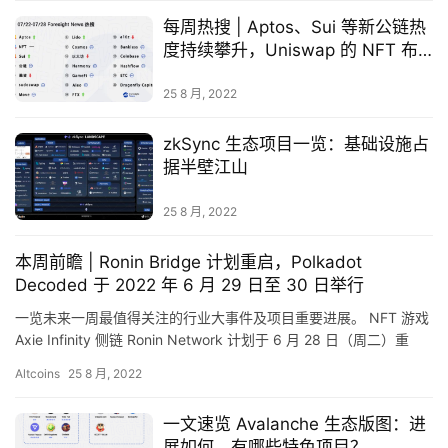
数
每周热搜 | Aptos、Sui 等新公链热
度持续攀升，Uniswap 的 NFT 布
局引发关注
常
25 8 月, 2022
用
工
zkSync 生态项目一览：基础设施占
具
据半壁江山
推
荐
25 8 月, 2022
本周前瞻 | Ronin Bridge 计划重启，Polkadot
Decoded 于 2022 年 6 月 29 日至 30 日举行
一览未来一周最值得关注的行业大事件及项目重要进展。 NFT 游戏
Axie Infinity 侧链 Ronin Network 计划于 6 月 28 日（周二）重
启，并偿还用户损失…
Altcoins
25 8 月, 2022
一文速览 Avalanche 生态版图：进
展如何，有哪些特色项目？