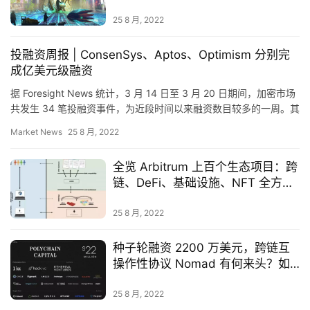
本周前瞻
25 8 月, 2022
首
页
投融资周报 | ConsenSys、Aptos、Optimism 分别完
成亿美元级融资
据 Foresight News 统计，3 月 14 日至 3 月 20 日期间，加密市场
快
共发生 34 笔投融资事件，为近段时间以来融资数目较多的一周。其
中工具和基础设施 6 笔、…
信
Market News
25 8 月, 2022
仰
全览 Arbitrum 上百个生态项目：跨
链、DeFi、基础设施、NFT 全方位
a
发展
h
25 8 月, 2022
r
9
种子轮融资 2200 万美元，跨链互
9
操作性协议 Nomad 有何来头？如
9
何运作？
25 8 月, 2022
指