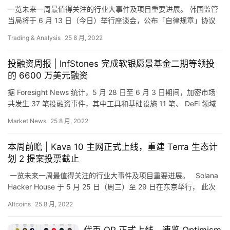
一览未来一周最值得关注的行业大事件及项目重要进展。 韩国监管
当局将于 6 月 13 日（今日）举行座谈会，公布「自律规章」协议
案，虚拟资产特别委员会、金融委员会、金融监督院、金融信…
Trading & Analysis
25 8 月, 2022
首
页
投融资周报 | InfStones 完成软银愿景基金二期等领投
的 6600 万美元融资
据 Foresight News 统计，5 月 28 日至 6 月 3 日期间，加密市场
快
共发生 37 笔投融资事件，其中工具和基础设施 11 笔、 DeFi 领域
3 笔、资管领域…
信
Market News
25 8 月, 2022
仰
本周前瞻 | Kava 10 主网正式上线，重建 Terra 生态计
划 2 提案投票截止
a
一览未来一周最值得关注的行业大事件及项目重要进展。 Solana
h
Hacker House 于 5 月 25 日（周三）至 29 日在东京举行， 此次
r
活动是一个为期五天的线下…
Altcoins
25 8 月, 2022
9
9
代币 OP 正式上线，速览 Optimism