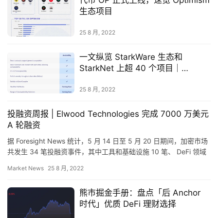
9
生态项目
指
数
25 8 月, 2022
一文纵览 StarkWare 生态和
常
StarkNet 上超 40 个项目｜
用
Foresight News 汇总
工
25 8 月, 2022
具
推
投融资周报 | Elwood Technologies 完成 7000 万美元
荐
A 轮融资
据 Foresight News 统计，5 月 14 日至 5 月 20 日期间，加密市场
共发生 34 笔投融资事件，其中工具和基础设施 10 笔、 DeFi 领域
1 笔、资管领…
Market News
25 8 月, 2022
熊市掘金手册：盘点「后 Anchor
时代」优质 DeFi 理财选择