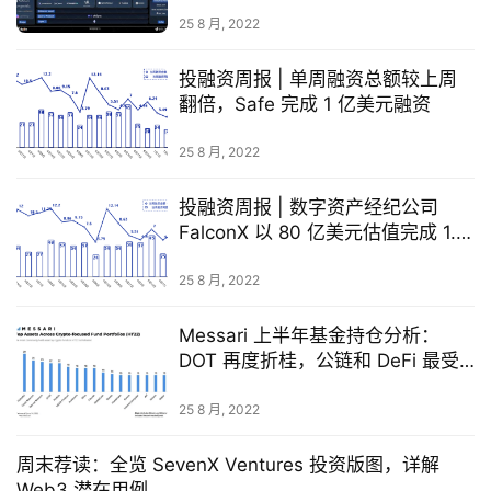
指
25 8 月, 2022
数
投融资周报 | 单周融资总额较上周
翻倍，Safe 完成 1 亿美元融资
常
用
25 8 月, 2022
工
具
投融资周报 | 数字资产经纪公司
推
FalconX 以 80 亿美元估值完成 1.5
荐
亿美元 D 轮融资
25 8 月, 2022
Messari 上半年基金持仓分析：
DOT 再度折桂，公链和 DeFi 最受
追捧
25 8 月, 2022
周末荐读：全览 SevenX Ventures 投资版图，详解
Web3 潜在用例