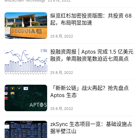
Blockchain Technology
25 8 月, 2022
纵览红杉加密投资版图：共投资 68
起，布局明显加速
首
页
25 8 月, 2022
投融资周报 | Aptos 完成 1.5 亿美元
快
融资，单周融资笔数迫近七周高点
信
仰
25 8 月, 2022
「新新公链」战火再起？抢先盘点
a
Aptos 生态
h
r
25 8 月, 2022
9
9
zkSync 生态项目一览：基础设施占
据半壁江山
9