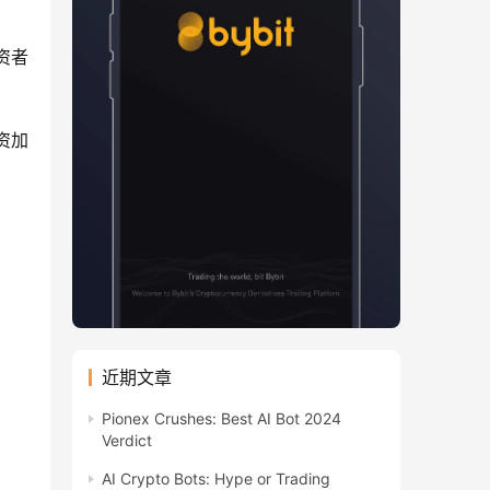
投资者
投资加
近期文章
Pionex Crushes: Best AI Bot 2024
Verdict
AI Crypto Bots: Hype or Trading