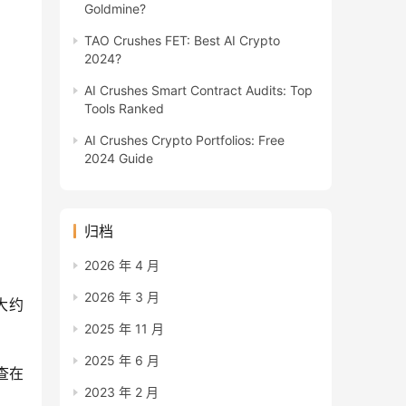
Goldmine?
TAO Crushes FET: Best AI Crypto
2024?
AI Crushes Smart Contract Audits: Top
Tools Ranked
AI Crushes Crypto Portfolios: Free
2024 Guide
归档
2026 年 4 月
2026 年 3 月
大约
2025 年 11 月
2025 年 6 月
在 
2023 年 2 月