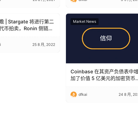
 | Stargate 将进行第二
 News
Market News
代币拍卖，Ronin 侧链将
列更新
i
25 8 月, 2022
Coinbase 在其资产负债表中
加了价值 5 亿美元的加密货币
报告
dfkai
24 8 月, 20