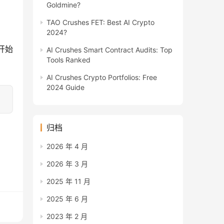
Goldmine?
TAO Crushes FET: Best AI Crypto
2024?
开始
AI Crushes Smart Contract Audits: Top
Tools Ranked
AI Crushes Crypto Portfolios: Free
2024 Guide
归档
2026 年 4 月
2026 年 3 月
2025 年 11 月
2025 年 6 月
2023 年 2 月