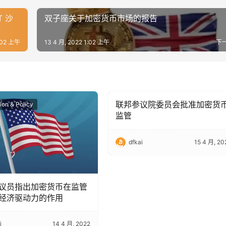
 沙
双子座关于加密货币市场的报告
1:02 上午
13 4 月, 2022 1:02 上午
下
联邦参议院委员会批准加密货
ion & Policy
Regulation & Policy
监管
dfkai
15 4 月, 20
议员指出加密货币在监管
经济驱动力的作用
i
14 4 月, 2022