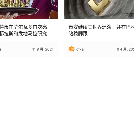
特币在萨尔瓦多首次亮
币安继续其世界巡演，并在巴
都拉斯和危地马拉研究
站稳脚跟
i
11 9 月, 2021
dfkai
9 4 月, 20