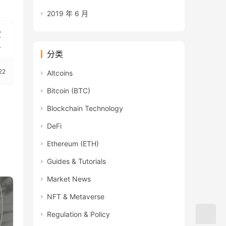
2019 年 6 月
货
发
分类
22
Altcoins
Bitcoin (BTC)
Blockchain Technology
DeFi
Ethereum (ETH)
Guides & Tutorials
Market News
NFT & Metaverse
Regulation & Policy