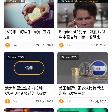
Bitcoin (BTC)
Bitcoin (BTC)
比特币：鲸鱼手中的供应增
Bogdanoff 兄弟：我们认识
加
中本聪自称「参与发明比特
币」
dfkai
29 8 月, 2021
dfkai
3 9 月, 2021
Bitcoin (BTC)
Bitcoin (BTC)
澳大利亚企业家向接种
美国和萨尔瓦多就比特币法
COVID-19 疫苗的人提供
定货币发生冲突
BTC
dfkai
25 8 月, 2021
dfkai
15 4 月, 2022