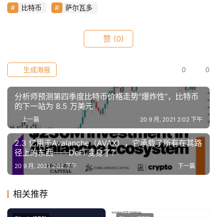
仰
比特币
萨尔瓦多
赞
(0)
a
h
r
生成海报
0
0
9
9
分析师预测第四季度比特币价格走势“爆炸性”，比特币
9
的下一站为 8.5 万美元
指
上一篇
20 9 月, 2021 2:02 下午
数
2.3 亿用于Avalanche（AVAX），它承载了所有在其路
径上的东西——DeFi 变身了？
常
20 9 月, 2021 2:02 下午
下一篇
用
工
相关推荐
具
推