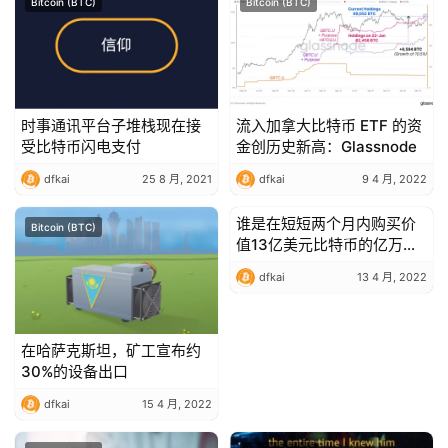
Bitcoin (BTC)
Bitcoin (BTC)
荐
时事通讯平台子堆栈现在接
流入加拿大比特币 ETF 的资
受比特币闪电支付
金创历史新高：Glassnode
dfkai
25 8 月, 2021
dfkai
9 4 月, 2022
谁是在短短两个月内购买价
Bitcoin (BTC)
Bitcoin (BTC)
值13亿美元比特币的亿万富
翁
dfkai
13 4 月, 2022
在哈萨克斯坦，矿工宣布约
30%的设备出口
dfkai
15 4 月, 2022