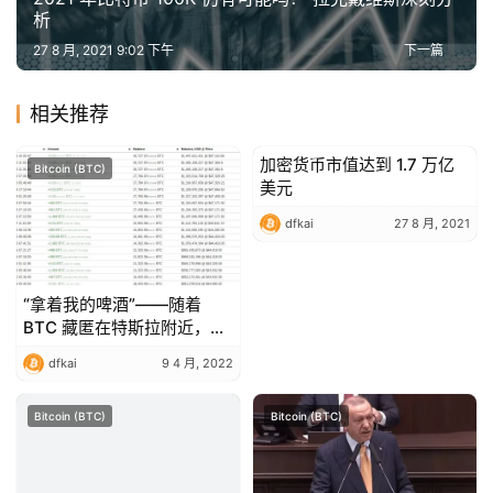
析
27 8 月, 2021 9:02 下午
下一篇
相关推荐
加密货币市值达到 1.7 万亿
Bitcoin (BTC)
Bitcoin (BTC)
美元
dfkai
27 8 月, 2021
“拿着我的啤酒”——随着
BTC 藏匿在特斯拉附近，
Terra 已经从购买比特币中
dfkai
9 4 月, 2022
筹集了 1.65 亿美元
Bitcoin (BTC)
Bitcoin (BTC)