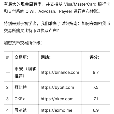
有最大的现金周转率，并支持从 Visa/MasterCard 银行卡
和支付系统 QIWI、Advcash、Payeer 进行卢布转账。
特别是对于初学者，我们准备了详细指南：如何在加密货币
交易所购买比特币以换取卢布？
加密货币交易所评级：
首
页
#
交易所：
网站：
评分：
币安（编辑
一
https://binance.com
9.7
快
推荐）
信
2
拜比特
https://bybit.com
7.5
仰
3
OKEx
https://okex.com
7.1
a
4
展览馆
https://exmo.me
6.9
h