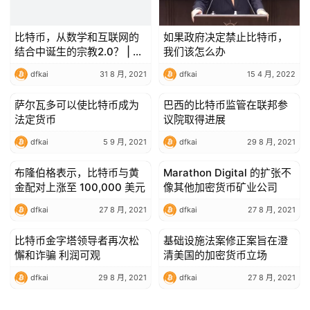
比特币，从数学和互联网的
如果政府决定禁止比特币，
结合中诞生的宗教2.0？ | 雅
我们该怎么办
克·法维尔 – 第二部分
dfkai
31 8 月, 2021
dfkai
15 4 月, 2022
萨尔瓦多可以使比特币成为
巴西的比特币监管在联邦参
Bitcoin (BTC)
Bitcoin (BTC)
法定货币
议院取得进展
dfkai
5 9 月, 2021
dfkai
29 8 月, 2021
布隆伯格表示，比特币与黄
Marathon Digital 的扩张不
Bitcoin (BTC)
Bitcoin (BTC)
金配对上涨至 100,000 美元
像其他加密货币矿业公司
dfkai
27 8 月, 2021
dfkai
27 8 月, 2021
比特币金字塔领导者再次松
基础设施法案修正案旨在澄
Bitcoin (BTC)
Bitcoin (BTC)
懈和诈骗 利润可观
清美国的加密货币立场
dfkai
29 8 月, 2021
dfkai
27 8 月, 2021