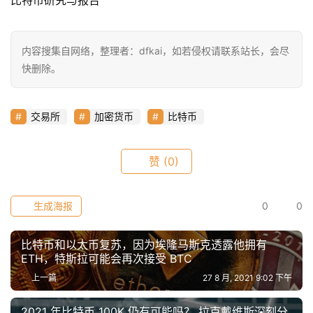
比特币研究与报告
内容搜集自网络，整理者：dfkai，如若侵权请联系站长，会尽
快删除。
交易所
加密货币
比特币
赞
(0)
生成海报
0
0
比特币和以太币复苏，因为埃隆马斯克透露他拥有
ETH，特斯拉可能会再次接受 BTC
上一篇
27 8 月, 2021 9:02 下午
2021 年比特币 100K 仍有可能吗？ 拉克戴维斯深刻分