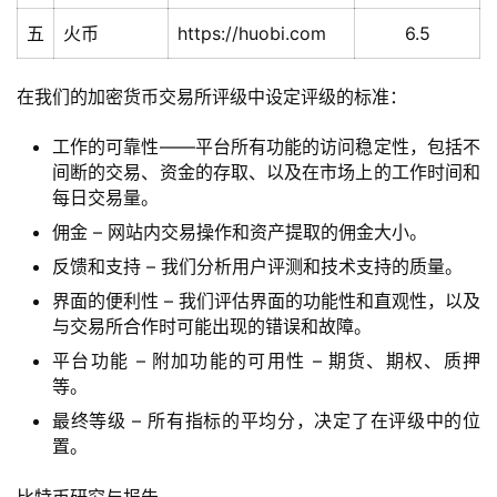
r
五
火币
https://huobi.com
6.5
9
9
在我们的加密货币交易所评级中设定评级的标准：
9
指
工作的可靠性——平台所有功能的访问稳定性，包括不
数
间断的交易、资金的存取、以及在市场上的工作时间和
每日交易量。
佣金 – 网站内交易操作和资产提取的佣金大小。
常
反馈和支持 – 我们分析用户评测和技术支持的质量。
用
工
界面的便利性 – 我们评估界面的功能性和直观性，以及
具
与交易所合作时可能出现的错误和故障。
推
平台功能 – 附加功能的可用性 – 期货、期权、质押
荐
等。
最终等级 – 所有指标的平均分，决定了在评级中的位
置。