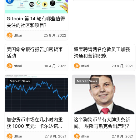
Gitcoin 第 14 轮有哪些值得
关注的社区和项目？
dfkai
25 8 月, 2022
美国命令银行报告加密货币
盛宝聘请两名伦敦员工加强
Market News
Market News
活动
沟通和营销职能
dfkai
10 4 月, 2022
dfkai
29 8 月, 2021
Market News
Market News
加密货币市场在几小时内重
这个狗狗币节有大牌头条新
获 1000 美元：卡尔达诺
闻。 埃隆马斯克会出席吗？
（ADA）触及 2 美元（市场
dfkai
27 8 月, 2021
dfkai
27 8 月, 2021
观察）