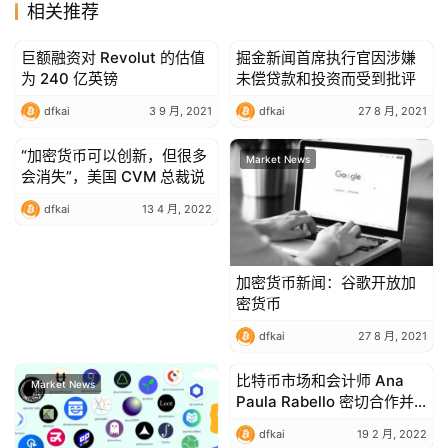
相关推荐
巨额融资对 Revolut 的估值
掘金新闻首席执行官因涉嫌
Market News
Market News
为 240 亿英镑
未偿贷款和投资而受到批评
dfkai
3 9 月, 2021
dfkai
27 8 月, 2021
“加密货币可以创新，但很多
Market News
Market News
会消失”，美国 CVM 总裁说
dfkai
13 4 月, 2022
加密货币新闻：谷歌开放加
密货币
dfkai
27 8 月, 2021
比特币市场和会计师 Ana
Market News
Market News
Paula Rabello 密切合作并
推出免费的加密货币资产所
dfkai
19 2 月, 2022
得税申报电子书