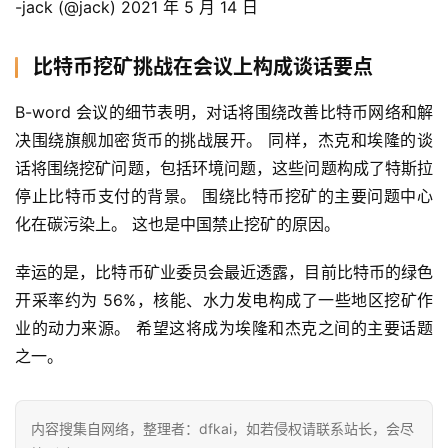
-jack (@jack) 2021 年 5 月 14 日
页
比特币挖矿挑战在会议上构成谈话要点
快
B-word 会议的细节表明，对话将围绕改善比特币网络和解
信
仰
决围绕旗舰加密货币的挑战展开。 同样，杰克和埃隆的谈
话将围绕挖矿问题，包括环境问题，这些问题构成了特斯拉
停止比特币支付的背景。 围绕比特币挖矿的主要问题中心
a
化在碳污染上。 这也是中国禁止挖矿的原因。
h
r
幸运的是，比特币矿业委员会最近透露，目前比特币的绿色
9
开采率约为 56%，核能、水力发电构成了一些地区挖矿作
9
业的动力来源。 希望这将成为埃隆和杰克之间的主要话题
9
之一。
指
数
内容搜集自网络，整理者：dfkai，如若侵权请联系站长，会尽