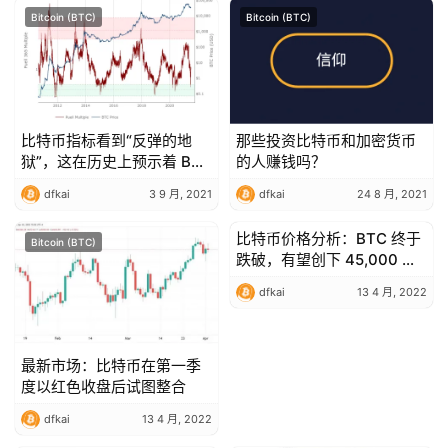
Bitcoin (BTC)
Bitcoin (BTC)
比特币指标看到“反弹的地
那些投资比特币和加密货币
狱”，这在历史上预示着 BTC
的人赚钱吗？
价格触底
dfkai
3 9 月, 2021
dfkai
24 8 月, 2021
比特币价格分析：BTC 终于
Bitcoin (BTC)
Bitcoin (BTC)
跌破，有望创下 45,000 美
元以上的更高低点
dfkai
13 4 月, 2022
最新市场：比特币在第一季
度以红色收盘后试图整合
dfkai
13 4 月, 2022