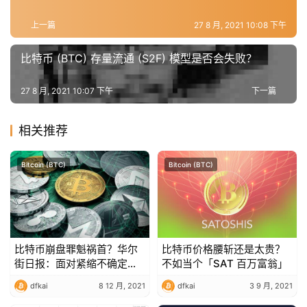
上一篇
27 8 月, 2021 10:08 下午
比特币 (BTC) 存量流通 (S2F) 模型是否会失败？
27 8 月, 2021 10:07 下午
下一篇
相关推荐
Bitcoin (BTC)
Bitcoin (BTC)
比特币崩盘罪魁祸首？华尔
比特币价格腰斩还是太贵？
街日报：面对紧缩不确定性
不如当个「SAT 百万富翁」
的资金调整操作
dfkai
8 12 月, 2021
dfkai
3 9 月, 2021