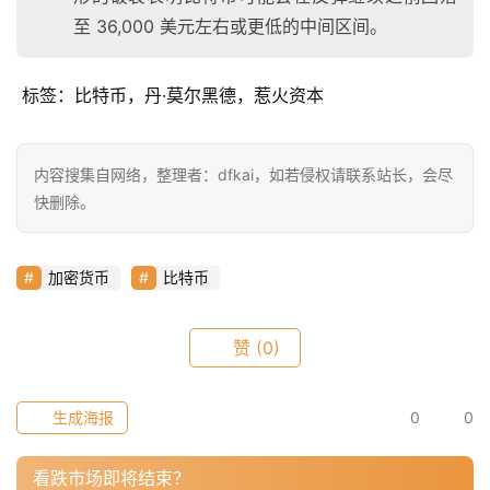
h
至 36,000 美元左右或更低的中间区间。
r
9
9
 标签：比特币，丹·莫尔黑德，惹火资本
9
指
数
内容搜集自网络，整理者：dfkai，如若侵权请联系站长，会尽
快删除。
常
加密货币
比特币
用
工
具
赞
(0)
推
荐
生成海报
0
0
看跌市场即将结束？