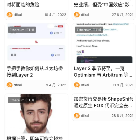
时将面临的危险
史业绩，但受“中国效应”影
响
dfkai
10 4 月, 2022
dfkai
27 8 月, 2021
Ethereum (ETH)
Ethereum (ETH)
手把手教你如何从以太坊桥
Layer 2 季节将至，一览
接到Layer 2
Optimism 与 Arbitrum 等种
子项目进展
dfkai
9 4 月, 2022
dfkai
11 9 月, 2021
加密货币交易所 ShapeShift
Ethereum (ETH)
Ethereum (ETH)
通过原生 FOX 代币完全去中
心化治理
dfkai
28 8 月, 2021
根据计算，明年可能会烧掉