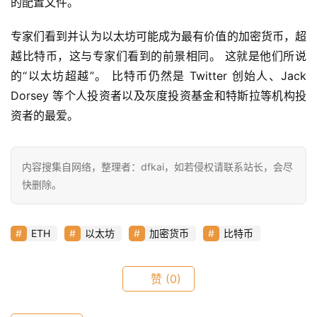
的配置文件。
首
页
专家们看到并认为以太坊可能成为最有价值的加密货币，超
越比特币，这与专家们看到的前景相同。 这就是他们所说
的“以太坊超越”。 比特币仍然是 Twitter 创始人、Jack 
快
Dorsey 等个人投资者以及灰度投资基金和特斯拉等机构投
信
资者的最爱。
仰
内容搜集自网络，整理者：dfkai，如若侵权请联系站长，会尽
a
快删除。
h
r
9
ETH
以太坊
加密货币
比特币
9
9
指
赞
(0)
数