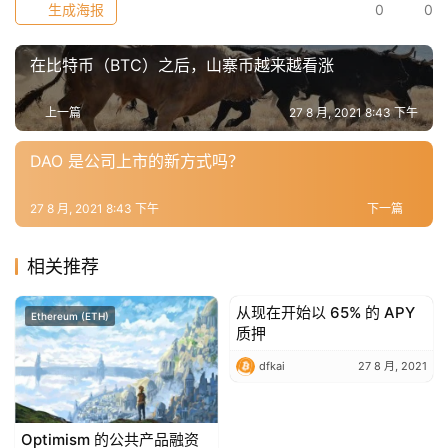
生成海报
0
0
常
在比特币（BTC）之后，山寨币越来越看涨
用
工
上一篇
27 8 月, 2021 8:43 下午
具
推
DAO 是公司上市的新方式吗？
荐
27 8 月, 2021 8:43 下午
下一篇
相关推荐
从现在开始以 65% 的 APY
Ethereum (ETH)
Ethereum (ETH)
质押
dfkai
27 8 月, 2021
Optimism 的公共产品融资