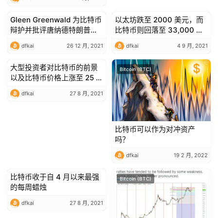
Gleen Greenwald 为比特币
以太坊跌至 2000 美元，而
Bitcoin (BTC)
Bitcoin (BTC)
辩护并批评唐纳德特朗普和
比特币则回落至 33,000 美
希拉里克林顿
元
dfkai
26 12 月, 2021
dfkai
4 9 月, 2021
大型投资者对比特币的前景
Bitcoin (BTC)
Bitcoin (BTC)
以及比特币价格上涨至 25 万
美元充满信心
dfkai
27 8 月, 2021
比特币可以作为对冲资产
吗？
dfkai
19 2 月, 2022
比特币收于自 4 月以来最强
Bitcoin (BTC)
Bitcoin (BTC)
的每周蜡烛
dfkai
27 8 月, 2021