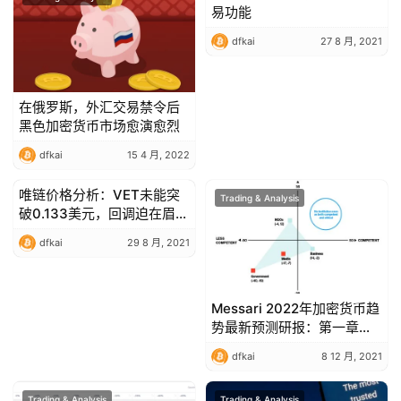
指
易功能
数
dfkai
27 8 月, 2021
常
在俄罗斯，外汇交易禁令后
用
黑色加密货币市场愈演愈烈
工
dfkai
15 4 月, 2022
具
推
唯链价格分析：VET未能突
Trading & Analysis
Trading & Analysis
荐
破0.133美元，回调迫在眉
睫？
dfkai
29 8 月, 2021
Messari 2022年加密货币趋
势最新预测研报：第一章
「十大投资主题」（上）
dfkai
8 12 月, 2021
Trading & Analysis
Trading & Analysis