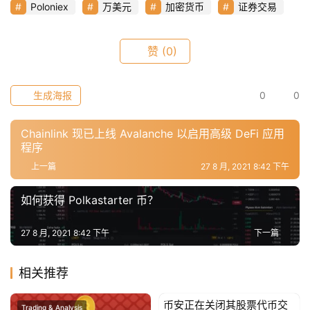
Poloniex
万美元
加密货币
证券交易
赞
(0)
首
页
生成海报
0
0
快
Chainlink 现已上线 Avalanche 以启用高级 DeFi 应用
信
程序
仰
上一篇
27 8 月, 2021 8:42 下午
如何获得 Polkastarter 币？
a
h
27 8 月, 2021 8:42 下午
下一篇
r
9
相关推荐
9
9
币安正在关闭其股票代币交
Trading & Analysis
Trading & Analysis