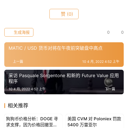
赞
(0)
生成海报
0
0
MATIC / USD 货币对将在午夜前突破盘中高点
上一篇
10 4 月, 2022 4:52 上午
采访 Pasquale Sorgentone 和新的 Future Value 应用
程序
10 4 月, 2022 4:52 上午
下一篇
相关推荐
狗狗币价格分析：DOGE 寻
美国 CVM 对 Poloniex 罚款
Trading & Analysis
Trading & Analysis
求支撑，因为价格回撤至
5400 万雷亚尔