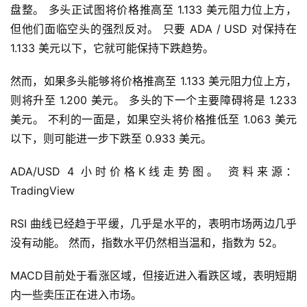
首
盘整。 多头正试图将价格推高至 1.133 美元阻力位上方，
页
但他们面临空头的强烈反对。 只要 ADA / USD 对保持在 
1.133 美元以下，它就可能保持下跌趋势。
快
然而，如果多头能够将价格推高至 1.133 美元阻力位上方，
信
则将升至 1.200 美元。 多头的下一个主要障碍将是 1.233 
仰
美元。 不利的一面是，如果空头将价格推低至 1.063 美元
以下，则可能进一步下跌至 0.933 美元。
a
ADA/USD 4 小时价格K线走势图。 资料来源：
h
TradingView
r
9
RSI 曲线已经趋于平缓，几乎是水平的，表明市场两边几乎
9
没有动能。 然而，指数水平仍然相当温和，指数为 52。
9
指
MACD目前处于看涨区域，但接近进入看跌区域，表明短期
数
内一些卖压正在进入市场。