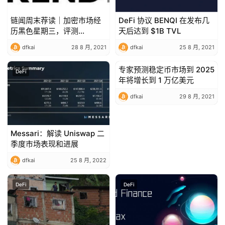
链闻周末荐读｜加密市场经
DeFi 协议 BENQI 在发布几
历黑色星期三，评测
天后达到 $1B TVL
Uniswap V3 做市策略
dfkai
28 8 月, 2021
dfkai
25 8 月, 2021
专家预测稳定币市场到 2025
DeFi
DeFi
年将增长到 1 万亿美元
dfkai
29 8 月, 2021
Messari：解读 Uniswap 二
季度市场表现和进展
dfkai
25 8 月, 2022
DeFi
DeFi