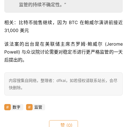
监管的持续不确定性。”
a
h
相关：比特币抛售继续，因为 BTC 在鲍威尔演讲前接近 
r
31,000 美元
9
9
该法案的出台是在美联储主席杰罗姆·鲍威尔 (Jerome 
9
Powell) 与众议院讨论需要对稳定币进行更严格监管的一天
指
后提出的。
数
内容搜集自网络，整理者：dfkai，如若侵权请联系站长，会尽
常
快删除。
用
工
具
数字
监管
推
荐
赞
(0)