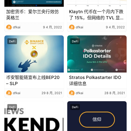
加密货币：爱尔兰央行效仿
Klaytn 代币在一个月内下跌
英格兰
了 15%，但网络的 TVL 显示
出弹性
dfkai
9 4 月, 2022
dfkai
9 4 月, 2022
DeFi
DeFi
币安智能链宣布上线BEP20
Stratos Polkastarter IDO
– SLP
详细信息
dfkai
29 8 月, 2021
dfkai
28 8 月, 2021
DeFi
DeFi