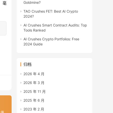
Goldmine?
。 毫
TAO Crushes FET: Best AI Crypto
2024?
AI Crushes Smart Contract Audits: Top
Tools Ranked
AI Crushes Crypto Portfolios: Free
2024 Guide
归档
2026 年 4 月
2026 年 3 月
2025 年 11 月
2025 年 6 月
2023 年 2 月
一篇