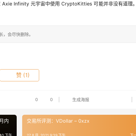
e Infinity 元宇宙中使用 CryptoKitties 可能并非没有道理
站长，会尽快删除。
赞
(1)
0
0
生成海报
个月内
交易所评测：VDollar – 0xzx
9:40 下午
27 8 月, 2021 9:39 下午
下