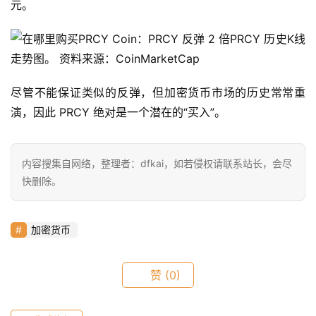
元。
a
h
PRCY 历史K线
r
走势图。 资料来源：CoinMarketCap
9
9
尽管不能保证类似的反弹，但加密货币市场的历史常常重
9
演，因此 PRCY 绝对是一个潜在的“买入”。
指
数
内容搜集自网络，整理者：dfkai，如若侵权请联系站长，会尽
快删除。
常
用
工
加密货币
具
推
荐
赞
(0)