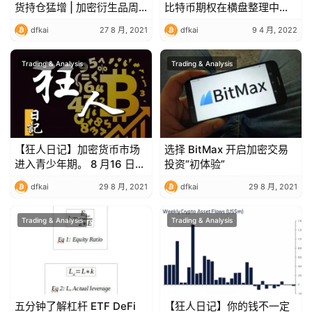
货持仓猛增 | 加密衍生品周
比特币期权在横盘整理中获
报
利
dfkai
27 8 月, 2021
dfkai
9 4 月, 2022
Trading & Analysis
Trading & Analysis
【狂人日记】加密货币市场
选择 BitMax 开启加密交易
进入青少年期。 8 月16 日行
投资“初体验”
情分析
dfkai
29 8 月, 2021
dfkai
29 8 月, 2021
Trading & Analysis
Trading & Analysis
五分钟了解杠杆 ETF DeFi
【狂人日记】你的钱不一定