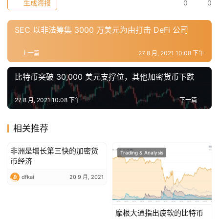
生成海报
0
0
SEC 以非法筹集 3000 万美元为由打击 DeFi 公司
上一篇
27 8 月, 2021 10:08 下午
比特币突破 30,000 美元支撑位，其他加密货币下跌
27 8 月, 2021 10:08 下午
下一篇
相关推荐
非洲是增长第三快的加密货
Trading & Analysis
Trading & Analysis
币经济
dfkai
20 9 月, 2021
摩根大通指出疲软的比特币