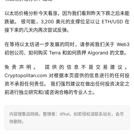
首
以太坊价格分析今天看涨，因为我们看到昨天下跌之后未能
页
跌破。 很可能，3,200 美元的支撑位足以让 ETH/USD 在
接下来的几天内再次尝试反弹。
快
在等待以太坊进一步发展的同时，请参阅我们关于 Web3 
信
初创公司、如何购买 Terra 和如何质押 Algorand 的文章。
仰
免责声明。 提供的信息不是交易建议。 
Cryptopolitan.com 对根据本页提供的信息进行的任何投
a
h
资不承担任何责任。 我们强烈建议在做出任何投资决定之
r
前进行独立研究和/或咨询合格的专业人士。
9
9
9
内容搜集自网络，整理者：dfkai，如若侵权请联系站长，会尽
指
快删除。
数