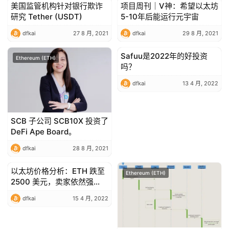
美国监管机构针对银行欺诈
项目周刊｜V神：希望以太坊
Ethereum (ETH)
Ethereum (ETH)
研究 Tether (USDT)
5-10年后能运行元宇宙
dfkai
27 8 月, 2021
dfkai
29 8 月, 2021
Safuu是2022年的好投资
Ethereum (ETH)
Ethereum (ETH)
吗？
dfkai
13 4 月, 2022
SCB 子公司 SCB10X 投资了
DeFi Ape Board。
dfkai
28 8 月, 2021
以太坊价格分析：ETH 跌至
Ethereum (ETH)
Ethereum (ETH)
2500 美元，卖家依然强
劲？
dfkai
15 4 月, 2022