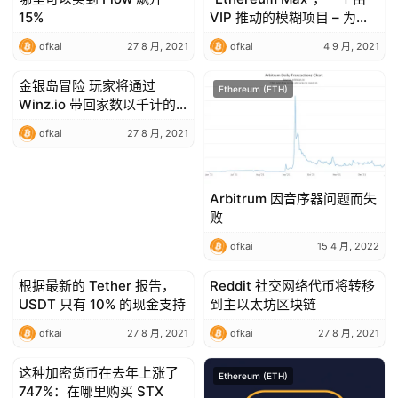
15%
VIP 推动的模糊项目 – 为什
么需要谨慎
dfkai
27 8 月, 2021
dfkai
4 9 月, 2021
金银岛冒险 玩家将通过
Ethereum (ETH)
Ethereum (ETH)
Winz.io 带回家数以千计的
宝藏
dfkai
27 8 月, 2021
Arbitrum 因音序器问题而失
败
dfkai
15 4 月, 2022
根据最新的 Tether 报告，
Reddit 社交网络代币将转移
Ethereum (ETH)
Ethereum (ETH)
USDT 只有 10% 的现金支持
到主以太坊区块链
dfkai
27 8 月, 2021
dfkai
27 8 月, 2021
这种加密货币在去年上涨了
Ethereum (ETH)
Ethereum (ETH)
747%：在哪里购买 STX