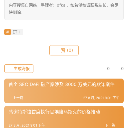
数
内容搜集自网络，整理者：dfkai，如若侵权请联系站长，会尽
快删除。
常
ETH
用
工
具
赞
(0)
推
荐
生成海报
0
0
首个 SEC DeFi 破产案涉及 3000 万美元的欺诈案件
上一篇
27 8 月, 2021 9:01 下午
感谢特斯拉首席执行官埃隆马斯克的价格推动
27 8 月, 2021 9:01 下午
下一篇