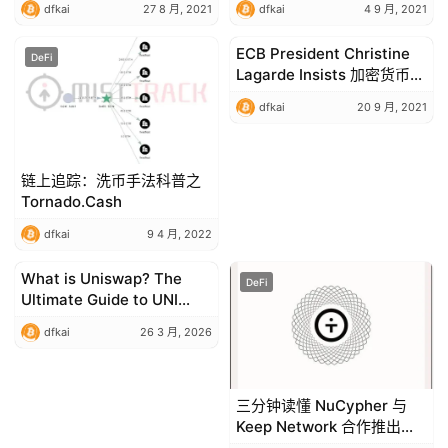
dfkai
27 8 月, 2021
dfkai
4 9 月, 2021
ECB President Christine
DeFi
DeFi
Lagarde Insists 加密货币
Are Not Currencies, Calls
dfkai
20 9 月, 2021
Them Highly Speculative,
Suspicious
链上追踪：洗币手法科普之
Tornado.Cash
dfkai
9 4 月, 2022
What is Uniswap? The
DeFi
DeFi
Ultimate Guide to UNI
Crypto and Decentralized
dfkai
26 3 月, 2026
Exchanges
三分钟读懂 NuCypher 与
Keep Network 合作推出的
tBTC v2