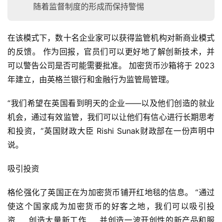
随着监督制度的形成而保持警惕
在该模式下，数十名企业家可以获得监管机构对新商业模式
的反馈。 作为回报，官员们可以更好地了解创新技术，并
首
可以警告公司是否可能需要批准。 加密货币沙箱将于 2023 
页
年建立，由英格兰银行和金融行为监管局管理。
“我们希望在英国看到明天的企业——以及他们创造的就业
快
机会，通过有效监管，我们可以让他们有信心进行长期思考
信
仰
和投资，”英国财政大臣 Rishi Sunak财政部在一份声明中
说。
a
吸引投资
h
r
格伦强化了英国正在为加密货币铺开红地毯的信息。 “通过
9
使这个国家成为加密货币的好客之地，我们可以吸引投
9
资……创造大量新工作……并创造一波开创性的新产品和服