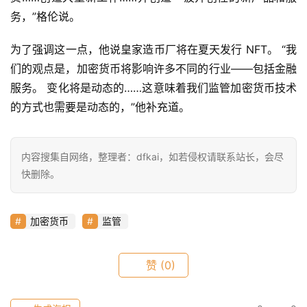
9
务，”格伦说。
指
数
为了强调这一点，他说皇家造币厂将在夏天发行 NFT。 “我
们的观点是，加密货币将影响许多不同的行业——包括金融
服务。 变化将是动态的……这意味着我们监管加密货币技术
常
的方式也需要是动态的，”他补充道。
用
工
具
内容搜集自网络，整理者：dfkai，如若侵权请联系站长，会尽
推
快删除。
荐
加密货币
监管
赞
(0)