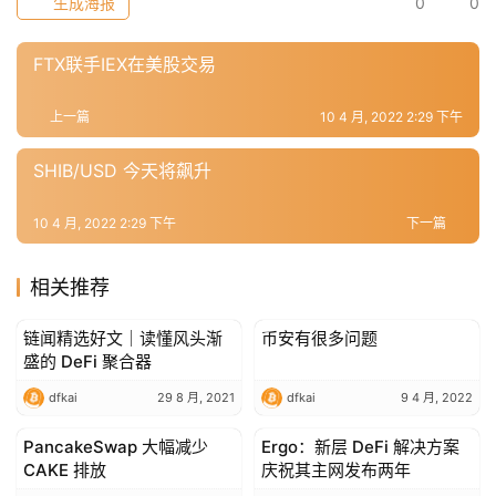
生成海报
0
0
FTX联手IEX在美股交易
上一篇
10 4 月, 2022 2:29 下午
SHIB/USD 今天将飙升
10 4 月, 2022 2:29 下午
下一篇
相关推荐
链闻精选好文｜读懂风头渐
币安有很多问题
DeFi
DeFi
盛的 DeFi 聚合器
dfkai
29 8 月, 2021
dfkai
9 4 月, 2022
PancakeSwap 大幅减少
Ergo：新层 DeFi 解决方案
DeFi
DeFi
CAKE 排放
庆祝其主网发布两年