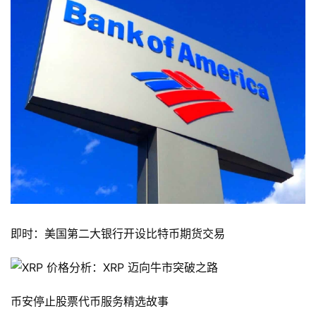
信
仰
a
h
r
9
9
9
指
数
即时：美国第二大银行开设比特币期货交易
常
用
工
具
币安停止股票代币服务精选故事
推