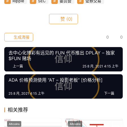
仰
Ripple
SEC
委员会
证券交易
赞
(0)
a
h
r
生成海报
0
0
9
9
去中心化博彩有远见的 FUN 代币推出 DPLAY – 独家
9
$FUN 赌场
指
上一篇
25 8 月, 2021 4:15 上午
数
ADA 价格预测使用 “AT – 投影老板” [价格分析]
常
25 8 月, 2021 4:15 上午
下一篇
用
工
相关推荐
具
推
Altcoins
Altcoins