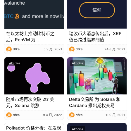
在以太坊上推动比特币之
瑞波币大消息传出后，XRP
后，RenVM 为
值已跨过临界阈值
Avalanche（AVAX）做准
dfkai
5 9 月, 2021
dfkai
24 8 月, 2021
备
Altcoins
Altcoins
随着市场再次突破 2tr 美
Delta交易所 为 Solana 和
元，Solana 跳涨
Cardano 推出期权交易
dfkai
9 4 月, 2022
dfkai
11 9 月, 2021
Polkadot 价格分析：在发现
Altcoins
Altcoins