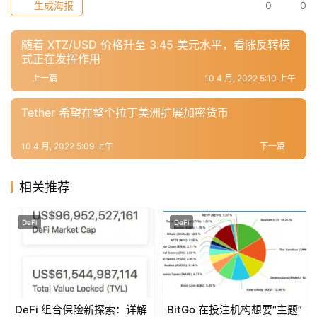
生成海报
0
0
常
随着 XTZ/USD 价格升至 3.45 美元水平，看涨反转模
用
式正在发挥作用
工
上一篇
10 4 月, 2022 5:10 上午
具
推
Tether 希望在整个拉丁美洲扩展加密货币
荐
10 4 月, 2022 5:09 上午
下一篇
相关推荐
DeFi
DeFi
DeFi 组合保险新探索：详解
BitGo 在投注机构想要“主题”