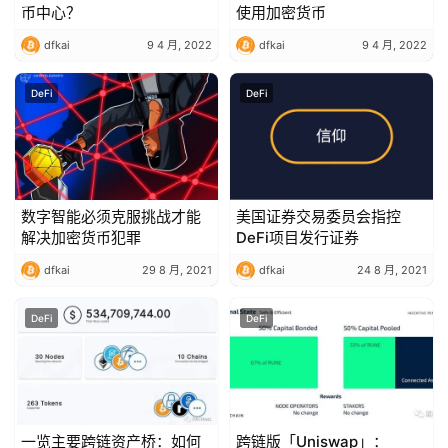
币中心？
使用加密货币
dfkai
9 4 月, 2022
dfkai
9 4 月, 2022
DeFi
DeFi
数字智能必须克服挑战才能
美国证券交易委员会指控
解决加密货币犯罪
DeFi项目发行证券
dfkai
29 8 月, 2021
dfkai
24 8 月, 2021
DeFi
DeFi
一览主要跨链资产桥：如何
跨链版「Uniswap」：