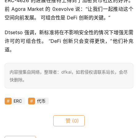
ERC-4626 的进展在推特上得到了加密货币社区的好评。 
首
前 Agora Market 的 0xevolve 说：“让我们一起推动这个
页
空间向前发展。 可组合性是 DeFi 创新的关键。”
Dtsetso 强调，新标准将在不影响安全性的情况下增强无需
快
许可的可组合性。 “DeFi 创新只会变得更快，”他们补充
信
道。
仰
内容搜集自网络，整理者：dfkai，如若侵权请联系站长，会尽
a
快删除。
h
r
9
ERC
代币
9
9
指
赞
(0)
数