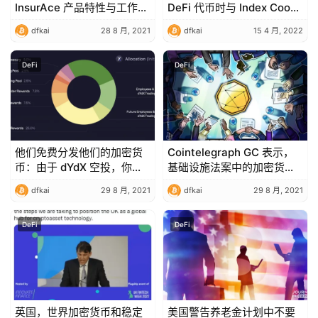
InsurAce 产品特性与工作机
DeFi 代币时与 Index Coop
制
打交道
dfkai
28 8 月, 2021
dfkai
15 4 月, 2022
DeFi
DeFi
他们免费分发他们的加密货
Cointelegraph GC 表示，
币：由于 dYdX 空投，你会
基础设施法案中的加密货币
赚到€吗？
语言是一场政治空壳游戏
dfkai
29 8 月, 2021
dfkai
29 8 月, 2021
DeFi
DeFi
英国，世界加密货币和稳定
美国警告养老金计划中不要