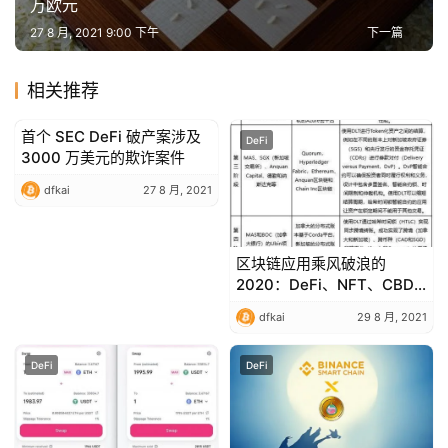
万欧元
27 8 月, 2021 9:00 下午
下一篇
相关推荐
首个 SEC DeFi 破产案涉及
DeFi
DeFi
3000 万美元的欺诈案件
dfkai
27 8 月, 2021
区块链应用乘风破浪的
2020：DeFi、NFT、CBDC
与 Diem
dfkai
29 8 月, 2021
DeFi
DeFi