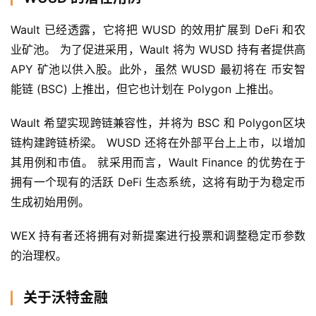
Wault 已经透露，它将把 WUSD 的效用扩展到 DeFi 和农
业矿池。 为了促进采用，Wault 将为 WUSD 持有者提供高 
APY 矿池以供入股。此外，虽然 WUSD 最初将在 币安智
能链 (BSC) 上推出，但它也计划在 Polygon 上推出。
首
Wault 希望实现跨链兼容性，并将为 BSC 和 Polygon区块
页
链构建跨链桥梁。 WUSD 还将在外部平台上上市，以增加
其用例和市值。 就采用而言，Wault Finance 的优势在于
快
拥有一个现有的活跃 DeFi 生态系统，这将有助于为稳定币
信
生成初始用例。
仰
WEX 持有者还将拥有对新提案进行投票和调整稳定币参数
的治理权。
a
h
关于沃特金融
r