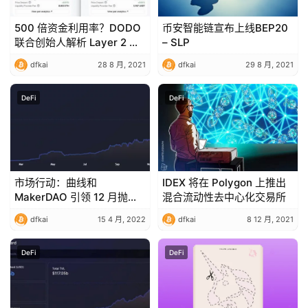
500 倍资金利用率？DODO
币安智能链宣布上线BEP20
联合创始人解析 Layer 2 上
– SLP
PMM 做市商潜力
dfkai
28 8 月, 2021
dfkai
29 8 月, 2021
DeFi
DeFi
市场行动：曲线和
IDEX 将在 Polygon 上推出
MakerDAO 引领 12 月抛售
混合流动性去中心化交易所
反弹
dfkai
15 4 月, 2022
dfkai
8 12 月, 2021
DeFi
DeFi