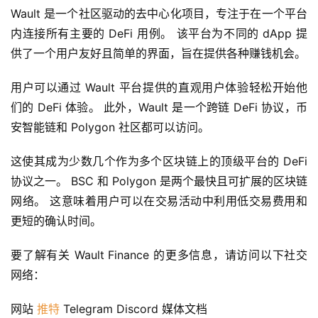
9
Wault 是一个社区驱动的去中心化项目，专注于在一个平台
9
内连接所有主要的 DeFi 用例。 该平台为不同的 dApp 提
9
供了一个用户友好且简单的界面，旨在提供各种赚钱机会。
指
数
用户可以通过 Wault 平台提供的直观用户体验轻松开始他
们的 DeFi 体验。 此外，Wault 是一个跨链 DeFi 协议，币
安智能链和 Polygon 社区都可以访问。
常
用
这使其成为少数几个作为多个区块链上的顶级平台的 DeFi 
工
具
协议之一。 BSC 和 Polygon 是两个最快且可扩展的区块链
推
网络。 这意味着用户可以在交易活动中利用低交易费用和
荐
更短的确认时间。
要了解有关 Wault Finance 的更多信息，请访问以下社交
网络：
网站 
推特
 Telegram Discord 媒体文档