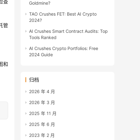
检查
Goldmine?
TAO Crushes FET: Best AI Crypto
2024?
托管
AI Crushes Smart Contract Audits: Top
Tools Ranked
AI Crushes Crypto Portfolios: Free
2024 Guide
势图和
归档
2026 年 4 月
2026 年 3 月
2025 年 11 月
2025 年 6 月
2023 年 2 月