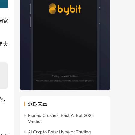
国家
里夫
为，
近期文章
Pionex Crushes: Best AI Bot 2024
Verdict
AI Crypto Bots: Hype or Trading