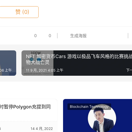
赞
(0)
0
0
生成海报
NFT 加密货币Cars 游戏以极品飞车风格的比赛挑
物大战亡灵
4:06 上午
11 9 月, 2021 4:05 上午
下
时暂停Polygon充提到同
hain Technology
Blockchain Technology
i
14 4 月, 2022