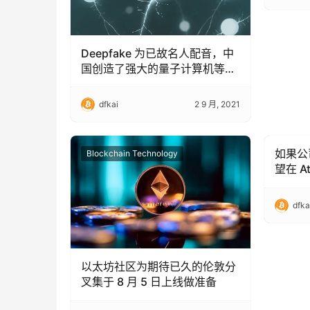
Deepfake 为已故名人配音，中
国创造了强大的量子计算机等来
自 AI 世界的消息
dfkai
2 9 月, 2021
如果公
Blockchain Technology
Blockc
望在 A
和扣押
dfka
以太坊社区为期待已久的伦敦分
叉集于 8 月 5 日上线做准备