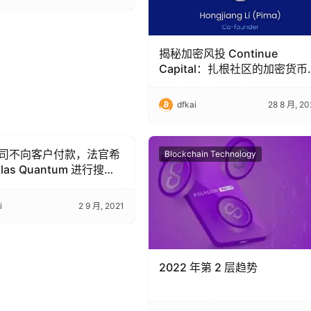
揭秘加密风投 Continue
Capital：扎根社区的加密货币
长期主义者
dfkai
28 8 月, 20
司不向客户付款，法官希
hain Technology
Blockchain Technology
tlas Quantum 进行搜查
i
2 9 月, 2021
2022 年第 2 层趋势