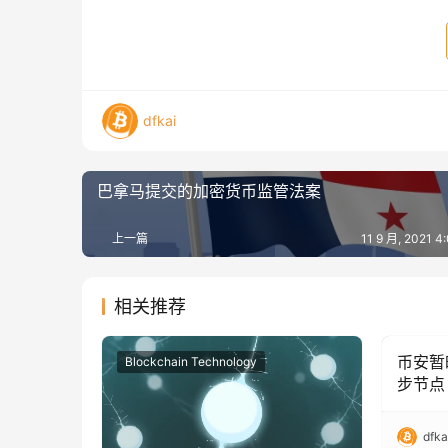
dfkai
巴拿马提交的加密货币监管法案
上一篇
11 9 月, 2021 
相关推荐
币安暂
Blockchain Technology
Blockc
步节点
dfka