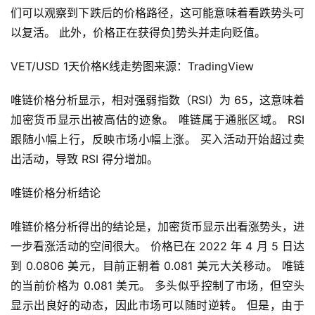
们可以观察到下跌后的价格路径，这可能意味着看跌势头可
以复活。 此外，价格正在获得负]势头并走向贬值。
VET/USD 1天价格K线走势图来源：TradingView
唯链价格分析显示，相对强弱指数（RSI）为 65，这意味着
首
加密货币显示出被高估的迹象。 唯链属于通胀区域。 RSI 
页
跟随小幅上行，反映市场小幅上涨。 买入活动开始超过卖
出活动，导致 RSI 得分增加。
快
唯链价格分析结论
信
仰
唯链价格分析得出的结论是，加密货币显示出看涨势头，进
一步看涨活动的空间很大。 价格已在 2022 年 4 月 5 日达
到 0.0806 美元，目前正朝着 0.081 美元大关移动。 唯链
a
的当前价格为 0.081 美元。 多头似乎控制了市场，但空头
h
显示出良好的动态，因此市场可以随时逆转。 但是，由于
r