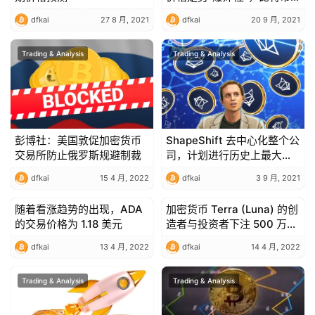
的下一站为 8.5 万美元
dfkai
27 8 月, 2021
dfkai
20 9 月, 2021
Trading & Analysis
Trading & Analysis
彭博社：美国敦促加密货币
ShapeShift 去中心化整个公
交易所防止俄罗斯规避制裁
司，计划进行历史上最大的
空投
dfkai
15 4 月, 2022
dfkai
3 9 月, 2021
随着看涨趋势的出现，ADA
加密货币 Terra (Luna) 的创
Trading & Analysis
Trading & Analysis
的交易价格为 1.18 美元
造者与投资者下注 500 万雷
亚尔
dfkai
13 4 月, 2022
dfkai
14 4 月, 2022
Trading & Analysis
Trading & Analysis