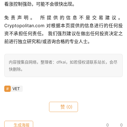
看涨控制强劲，可能不会很快出现。
9
9
免责声明。 所提供的信息不是交易建议。 
9
Cryptopolitan.com 对根据本页提供的信息进行的任何投
指
资不承担任何责任。 我们强烈建议在做出任何投资决定之
数
前进行独立研究和/或咨询合格的专业人士。
常
内容搜集自网络，整理者：dfkai，如若侵权请联系站长，会尽
用
快删除。
工
具
推
VET
荐
赞
(0)
生成海报
0
0