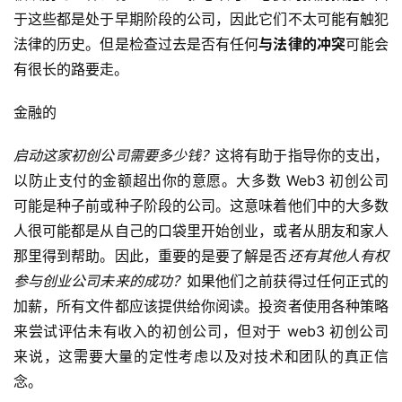
于这些都是处于早期阶段的公司，因此它们不太可能有触犯
快
信
法律的历史。但是检查过去是否有任何
与法律的冲突
可能会
仰
有很长的路要走。
金融的
a
启动这家初创公司需要多少钱？
这将有助于指导你的支出，
h
r
以防止支付的金额超出你的意愿。大多数 Web3 初创公司
9
可能是种子前或种子阶段的公司。这意味着他们中的大多数
9
人很可能都是从自己的口袋里开始创业，或者从朋友和家人
9
那里得到帮助。因此，重要的是要了解是否
还有其他人有权
指
参与创业公司未来的成功？
如果他们之前获得过任何正式的
数
加薪，所有文件都应该提供给你阅读。投资者使用各种策略
来尝试评估未有收入的初创公司，但对于 web3 初创公司
常
来说，这需要大量的定性考虑以及对技术和团队的真正信
用
念。
工