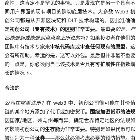
命性，这肯定不是罕见的事情。只是发现它是另一个具有不
同用户界面的现有项目的确切底层技术。大多数 Web3 初
创公司都是从开源区块链和 DLT 技术构建的，因此准确确
定
初创公司（专有技术）的区别
非常重要。最重要
的是，产
品能做到或能做到盘点盒上所说的吗？
如果投资者在他们的
团队中有技术专家来
审核代码库
或
审查任何现有的原型
，这
会有所帮助。幸运的是，这可以外包。最后但并非最不重要
的一点是，你必须问自己该技术是否具有
可扩展性
在指数增
长的情况下。
合法的
公司在哪里注册？
在 web3 中，初创公司很可能在其价值
链的某个地方添加了代币或加密货币。
围绕加密货币的法规
首
因国家/地区、州与州等而异。确定世界特定地区的法规如
页
何影响初创公司的
生存能力
非常重要。特别是如果代币可以
被识别为一种
证券——
那么就必须考虑必要的预防措施。由