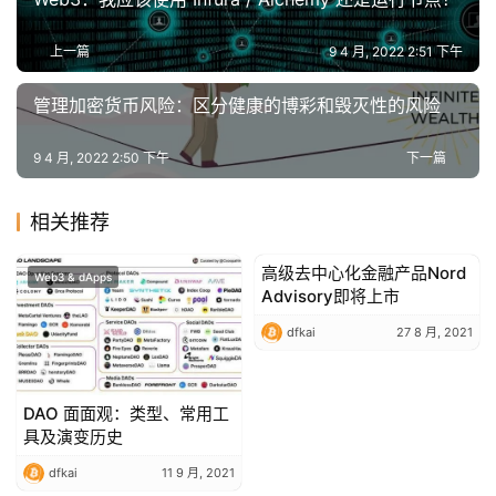
上一篇
9 4 月, 2022 2:51 下午
管理加密货币风险：区分健康的博彩和毁灭性的风险
9 4 月, 2022 2:50 下午
下一篇
相关推荐
高级去中心化金融产品Nord
Web3 & dApps
Web3 & dApps
Advisory即将上市
dfkai
27 8 月, 2021
DAO 面面观：类型、常用工
具及演变历史
dfkai
11 9 月, 2021