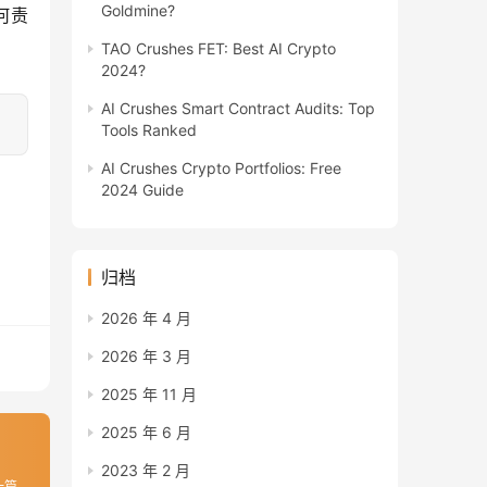
Goldmine?
何责
TAO Crushes FET: Best AI Crypto
2024?
AI Crushes Smart Contract Audits: Top
Tools Ranked
AI Crushes Crypto Portfolios: Free
2024 Guide
归档
2026 年 4 月
2026 年 3 月
2025 年 11 月
2025 年 6 月
2023 年 2 月
一篇