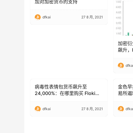
加对加密货币的支持
dfkai
27 8 月, 2021
加密衍生
飙升，
16%
dfka
病毒性表情包货币飙升至
金色早
Trading & Analysis
Trading
24,000%：在哪里购买 Floki
易所遏
Inu
dfkai
27 8 月, 2021
dfka