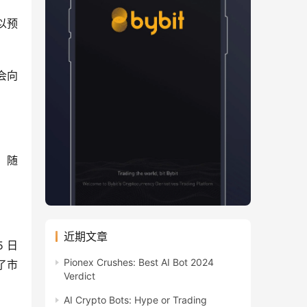
以预
向 
 随
近期文章
 日
Pionex Crushes: Best AI Bot 2024
了市
Verdict
AI Crypto Bots: Hype or Trading