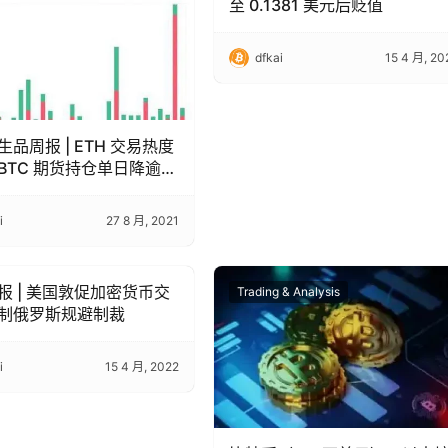
至 0.1381 美元后贬值
dfkai
15 4 月, 20
品周报 | ETH 交易热度
BTC 期货持仓单日降逾
i
27 8 月, 2021
报 | 美国敦促加密货币交
 & Analysis
Trading & Analysis
制俄罗斯规避制裁
i
15 4 月, 2022