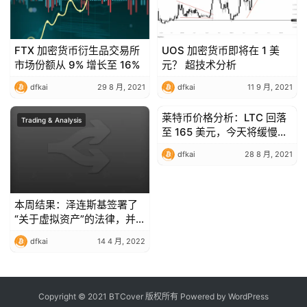
FTX 加密货币衍生品交易所
UOS 加密货币即将在 1 美
市场份额从 9% 增长至 16%
元？ 超技术分析
dfkai
29 8 月, 2021
dfkai
11 9 月, 2021
莱特币价格分析：LTC 回落
Trading & Analysis
Trading & Analysis
至 165 美元，今天将缓慢逆
转？
dfkai
28 8 月, 2021
本周结果：泽连斯基签署了
“关于虚拟资产”的法律，并
在俄罗斯联邦允许创建本地
dfkai
14 4 月, 2022
加密货币交易所
Copyright © 2021 BTCover 版权所有 Powered by
WordPress