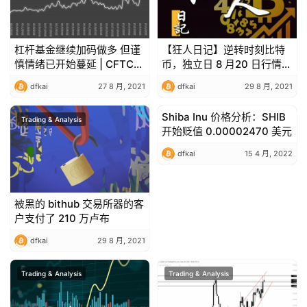
杠杆基金继续加码做多 但谨
【狂人日记】逆转时刻比特
慎情绪已开始蔓延 | CFTC
币，独立日 8 月20 日行情分
COT 比特币持仓周报
析
dfkai
27 8 月, 2021
dfkai
29 8 月, 2021
Shiba Inu 价格分析：SHIB
Trading & Analysis
Trading & Analysis
开始贬值 0.00002470 美元
dfkai
15 4 月, 2022
被黑的 bithub 交易所器的客
户支付了 210 万卢布
dfkai
29 8 月, 2021
Trading & Analysis
Trading & Analysis