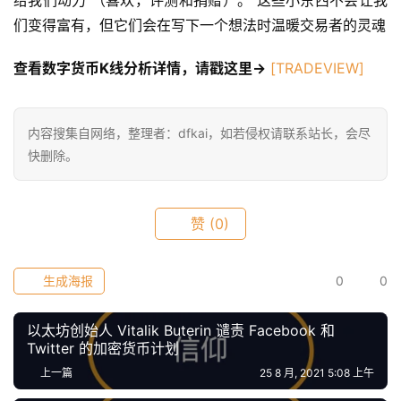
们变得富有，但它们会在写下一个想法时温暖交易者的灵魂
快
信
查看数字货币K线分析详情，请戳这里->
[TRADEVIEW]
仰
内容搜集自网络，整理者：dfkai，如若侵权请联系站长，会尽
a
快删除。
h
r
9
赞
(0)
9
9
生成海报
0
0
指
数
以太坊创始人 Vitalik Buterin 谴责 Facebook 和
Twitter 的加密货币计划
上一篇
25 8 月, 2021 5:08 上午
常
用