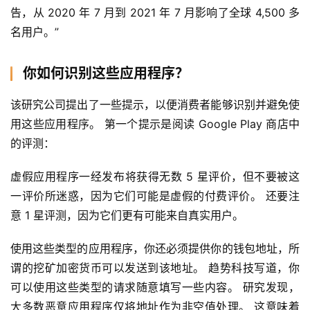
告，从 2020 年 7 月到 2021 年 7 月影响了全球 4,500 多
首
名用户。”
页
你如何识别这些应用程序？
快
该研究公司提出了一些提示，以便消费者能够识别并避免使
信
用这些应用程序。 第一个提示是阅读 Google Play 商店中
仰
的评测：
虚假应用程序一经发布将获得无数 5 星评价，但不要被这
a
一评价所迷惑，因为它们可能是虚假的付费评价。 还要注
h
意 1 星评测，因为它们更有可能来自真实用户。
r
9
使用这些类型的应用程序，你还必须提供你的钱包地址，所
9
谓的挖矿加密货币可以发送到该地址。 趋势科技写道，你
9
可以使用这些类型的请求随意填写一些内容。 研究发现，
指
数
大多数恶意应用程序仅将地址作为非空值处理。 这意味着