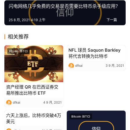
闪电网络几乎免费的交易是否需要比特币杀手级应用？
25 8 月, 2021 4:19 上午
下一篇
相关推荐
NFL 球员 Saquon Barkley
Bitcoin (BTC)
Bitcoin (BTC)
将代言转换为比特币
dfkai
3 9 月, 2021
资产经理 QR 在巴西证券交
易所推出比特币 ETF
dfkai
4 9 月, 2021
六天上涨后，比特币突破4万
Bitcoin (BTC)
Bitcoin (BTC)
美元