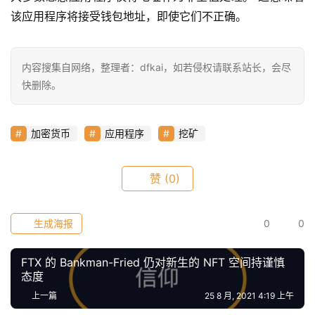
该应用程序将接受钱包地址，即使它们不正确。
常
用
内容搜集自网络，整理者：dfkai，如若侵权请联系站长，会尽
工
快删除。
具
推
加密货币
应用程序
挖矿
荐
赞
(0)
生成海报
0
0
FTX 的 Bankman-Fried 仍对新生的 NFT 空间持谨慎
态度
上一篇
25 8 月, 2021 4:19 上午