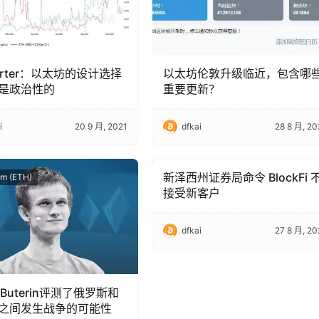
Carter：以太坊的设计选择
以太坊伦敦升级临近，包含哪
是政治性的
重要更新？
i
20 9 月, 2021
dfkai
28 8 月, 20
新泽西州证券局命令 BlockFi 
um (ETH)
Ethereum (ETH)
接受新客户
dfkai
27 8 月, 20
ik Buterin评测了俄罗斯和
之间发生战争的可能性