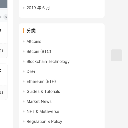
2019 年 6 月
些
分类
Altcoins
21
Bitcoin (BTC)
Blockchain Technology
不
DeFi
Ethereum (ETH)
Guides & Tutorials
21
Market News
NFT & Metaverse
Regulation & Policy