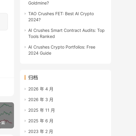
Goldmine?
TAO Crushes FET: Best AI Crypto
2024?
AI Crushes Smart Contract Audits: Top
Tools Ranked
AI Crushes Crypto Portfolios: Free
2024 Guide
归档
2026 年 4 月
2026 年 3 月
2025 年 11 月
2025 年 6 月
一篇
2023 年 2 月