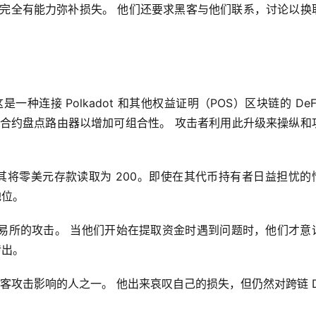
物完全有能力弥补损失。 他们还要求黑客与他们联系，讨论以换
一种连接 Polkadot 和其他权益证明（POS）区块链的 DeF
升级允许合约盘点路由器以增加可组合性。 攻击者利用此升级来操纵和攻
t，使其将零美元存款读取为 200。即使在其代币持有者日益担忧的
地位。
易所的攻击。 当他们开始在提取资金时遇到问题时，他们才意
传出。
ees 是受黑客攻击影响的人之一。 他出来哀叹自己的损失，但仍然对跨链 D