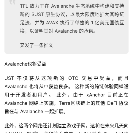
TFL 致力于在 Avalanche 生态系统中构建和支持
新的 $UST 原生协议，以最大限度地扩大其跨链
足迹，并为 AVAX 执行了单独的 1 亿美元国债互
首
换，以证明其对 Avalanche 的承诺。
页
又发了一条推文
快
Avalanche也将受益
信
仰
UST 不仅将从这项新的 OTC 交易中受益，而且 
Avalanche 也将从中获益良多。 这种新的跨链体验同样适
a
用于开发者和用户。 此外，由于 xAnchor 目前正在 
h
Avalanche 网络上实施，Terra区块链上的其他 DeFi 协议
r
旨在与 Avalanche 一起扩展。
9
9
此外，这两个网络还计划建立游戏子网，这将在未来几天向
9