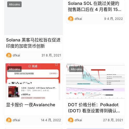
Solana SOL 在跳过关键的
Altcoins
Altcoins
抛售路口后在 4 月看到 150
美元
dfkai
9 4 月, 2022
Solana 黑客马拉松旨在促进
印度的加密货币创新
dfkai
31 8 月, 2021
Altcoins
Altcoins
显卡报价 一夜Avalanche
DOT 价格分析：Polkadot
(DOT) 看涨设置得到确认，
下一个目标价格为 17 美元
dfkai
14 4 月, 2022
dfkai
27 8 月, 2021