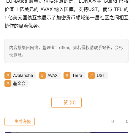
“LUNAtics”解释。值得注意的是，LUNA基金 Guard 已将
指
价值 1 亿美元的 AVAX 纳入国库，支持UST，而与 TFL 的 
数
1 亿美元国债互换展示了加密货币领域第一层社区之间相互
协作的显着优势。
常
用
内容搜集自网络，整理者：dfkai，如若侵权请联系站长，会尽
工
快删除。
具
推
荐
Avalanche
AVAX
Terra
UST
基金会
赞
(0)
生成海报
0
0