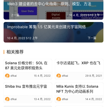
Web3 建设者的去中心化指南：原则、模型、方法
上一篇
10 4 月, 2022 5:13 上午
Improbable 筹集 1.5 亿美元来创建元宇宙网络
10 4 月, 2022 5:12 上午
下一篇
相关推荐
Solana 价格分析：SOL 在
卡尔达诺起飞，XRP 也在飞
Altcoins
Altcoins
87 美元处获得积极势头
dfkai
15 4 月, 2022
dfkai
29 8 月, 2021
Shiba Inu 宣布推出元宇宙
Mila Kunis 支持以 Solana
Altcoins
Altcoins
NFT 为中心的动画系列
dfkai
13 4 月, 2022
dfkai
14 4 月, 2022