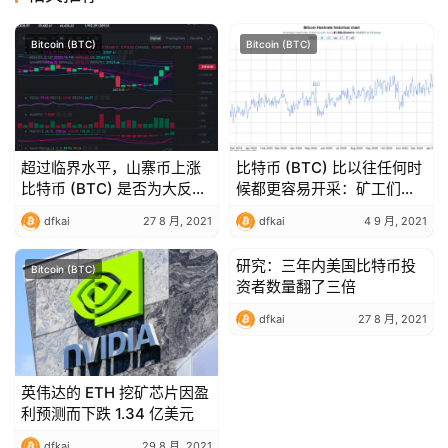
Bitcoin (BTC)
Bitcoin (BTC)
超过临界水平，山寨币上涨
比特币 (BTC) 比以往任何时
比特币 (BTC) 是否为大反弹
候都更容易开采：矿工们决
做准备？
定把口袋放进口袋
dfkai
27 8 月, 2021
dfkai
4 9 月, 2021
研究：三年内美国比特币投
Bitcoin (BTC)
Bitcoin (BTC)
资者数量翻了三倍
dfkai
27 8 月, 2021
英伟达的 ETH 挖矿芯片因盈
利预测而下跌 1.34 亿美元
dfkai
29 8 月, 2021