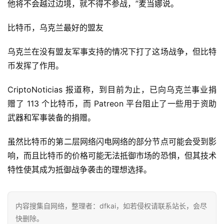
他将不会越过边境，就不得不参战，”麦当娜说。
比特币，乌克兰最好的盟友
乌克兰在没有盟友军事支持的情况下打了这场战争，但比特
币发挥了作用。
CriptoNoticias 报道称，到目前为止，已向乌克兰事业捐
赠了 113 个比特币，而 Patreon 平台阻止了一些用于资助
武器和军事装备的捐赠。
首
虽然比特币的第二层网络闪电网络的部分节点可能会受到影
页
响，而且比特币的价格可能无法抵御市场的恐惧，但其技术
特性使其成为抵御战争袭击的理想选择。
快
信
内容搜集自网络，整理者：dfkai，如若侵权请联系站长，会尽
仰
快删除。