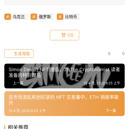
a
乌克兰
俄罗斯
比特币
h
r
9
赞
(0)
9
9
生成海报
0
0
指
数
Simon Dee 的 NFT 赠品，为 The Cryptonomist 读者
准备的特别赠品
上一篇
15 4 月, 2022 6:25 上午
常
用
在市场混乱和创纪录的 NFT 交易量中，ETH 销毁率飙
工
升
具
15 4 月, 2022 6:23 上午
下一篇
推
荐
相关推荐