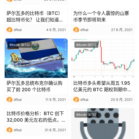
萨尔瓦多的比特币（BTC）
为什么一个令人震惊的山寨
Bitcoin (BTC)
Bitcoin (BTC)
超比特币化？ 让我们知道如
币季节即将到来
何保持谦虚
dfkai
4 9 月, 2021
dfkai
27 8 月, 2021
Bitcoin (BTC)
Bitcoin (BTC)
萨尔瓦多总统布克尔确认购
比特币多头希望从周五 1.95
买了前 200 个比特币
亿美元的 BTC 期权到期中获
利
dfkai
11 9 月, 2021
dfkai
20 9 月, 2021
比特币价格分析：BTC 创下
Bitcoin (BTC)
Bitcoin (BTC)
32,000 美元左右的低点，
准备再次下跌？
dfkai
31 8 月, 2021