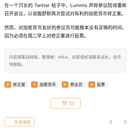
在一个冗长的 Twitter 帖子中，Lummis 声称参议院将重新
页
召开会议，以说服舒默再次尝试对有利的加密货币修正案。
然而，对加密货币友好的参议员可能根本没有足够的时间，
快
因为必须在周二早上对修正案进行投票。
信
仰
内容搜集自网络，整理者：dfkai，如若侵权请联系站长，会尽
快删除。
a
h
r
修正案
加密货币
参议员
投票
9
9
9
赞
(0)
指
数
生成海报
0
0