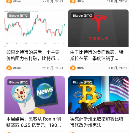
dfkai
27 8 月, 2021
dfkai
11 6 月, 2019
EH/s
Bitcoin (BTC)
Bitcoin (BTC)
如果比特币的最后一个主要
由于比特币的负面动态，特
价格阻力被打破，比特币可
斯拉在第二季度注销了
能会突破 5.5 万美元 — 分析
2300 万美元
dfkai
29 8 月, 2021
dfkai
31 8 月, 2021
师
Bitcoin (BTC)
Bitcoin (BTC)
本周结果：黑客从 Ronin 侧
德克萨斯州采取措施将比特
链盗取 6.25 亿美元，1900
币修改为州宪法
万周年纪念币在比特币网络