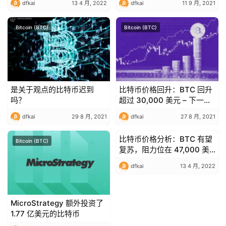
dfkai
13 4 月, 2022
dfkai
11 9 月, 2021
中被挖出
Bitcoin (BTC)
Bitcoin (BTC)
是关于观点的比特币迟到
比特币价格回升：BTC 回升
吗？
超过 30,000 美元 – 下一步
是什么？
dfkai
29 8 月, 2021
dfkai
27 8 月, 2021
比特币价格分析：BTC 有望
Bitcoin (BTC)
Bitcoin (BTC)
复苏，阻力位在 47,000 美
元
dfkai
13 4 月, 2022
MicroStrategy 额外投资了
1.77 亿美元的比特币