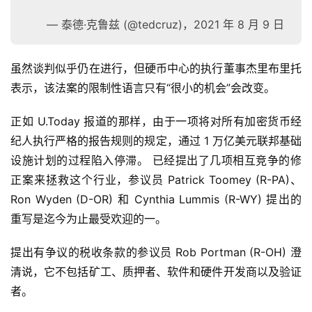
— 泰德·克鲁兹 (@tedcruz)，2021 年 8 月 9 日
虽然谈判似乎仍在进行，但硬币中心的执行董事杰里布里托
表示，该法案的限制性语言只有“很小的机会”会改变。
正如 U.Today 报道的那样，由于一项将对所有加密货币经
纪人执行严格的报告规则的规定，通过 1 万亿美元联邦基础
设施计划的过程陷入停滞。 已经提出了几项相互竞争的修
正案来拯救这个行业，参议员 Patrick Toomey (R-PA)、
Ron Wyden (D-OR) 和 Cynthia Lummis (R-WY) 提出的
重写是迄今为止最受欢迎的一。
提出有争议的税收条款的参议员 Rob Portman (R-OH) 澄
清说，它不包括矿工、质押者、软件和硬件开发商以及验证
者。
首