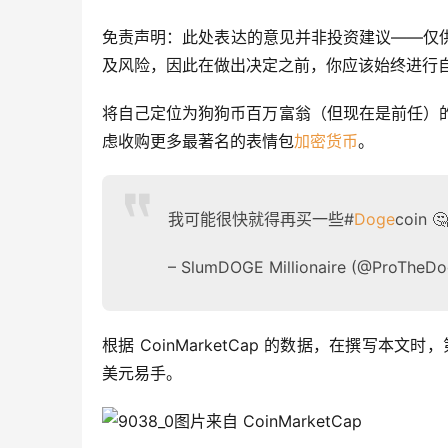
免责声明：此处表达的意见并非投资建议——仅供参考
及风险，因此在做出决定之前，你应该始终进行
将自己定位为狗狗币百万富翁（但现在是前任）的格劳伯·
虑收购更多最著名的表情包
加密货币
。
我可能很快就得再买一些#
Doge
coin 🤔
– SlumDOGE Millionaire (@ProTheD
根据 CoinMarketCap 的数据，在撰写本文时，
美元易手。
图片来自 CoinMarketCap