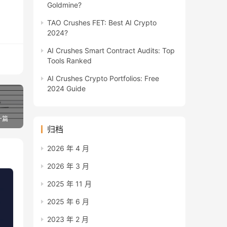
Goldmine?
TAO Crushes FET: Best AI Crypto
2024?
AI Crushes Smart Contract Audits: Top
Tools Ranked
AI Crushes Crypto Portfolios: Free
2024 Guide
一篇
归档
2026 年 4 月
2026 年 3 月
2025 年 11 月
2025 年 6 月
2023 年 2 月