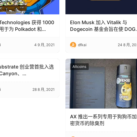
 Technologies 获得 1000
Elon Musk 加入 Vitalik 与
于为 Polkadot 和
Dogecoin 基金会旨在使 DOG
ma 建立 dapp 生态系统
比以往任何时候都更大
i
4 9 月, 2021
dfkai
24 8 月, 20
ubstrate 创业营首批入选
s
Altcoins
anyon、
inance、Platdot……
i
28 8 月, 2021
AX 推出一系列专用于狗狗币加
密货币的除臭剂