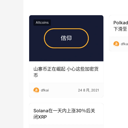
Polk
Altcoins
Altcoin
下滑至
续
dfka
山寨币正在崛起 小心这些加密货
币
dfkai
24 8 月, 2021
Solana在一天内上涨30％后关
Altcoins
闭XRP