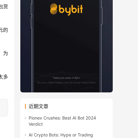
情包货
元的 
，为
太多
近期文章
Pionex Crushes: Best AI Bot 2024
Verdict
AI Crypto Bots: Hype or Trading