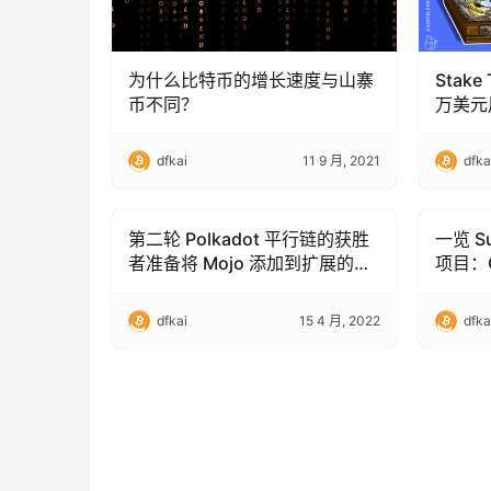
为什么比特币的增长速度与山寨
Stake
币不同？
万美元用
Kusa
dfkai
11 9 月, 2021
dfka
第二轮 Polkadot 平行链的获胜
一览 S
Altcoins
Altcoin
者准备将 Mojo 添加到扩展的
项目：C
DOT 生态系统中
everF
dfkai
15 4 月, 2022
dfka